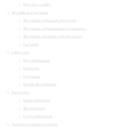
Ресторан и кафе
Фестивали и гастроли
Фестиваль «Площадь Искусств»
Фестиваль «Музыкальная коллекция»
Фестиваль «Барокко в белую ночь»
Гастроли
СМИ о нас
Все публикации
Рецензии
Интервью
Время Шостаковича
Партнеры
Наши партнеры
Фотогалерея
Стать партнером
Просветительские проекты