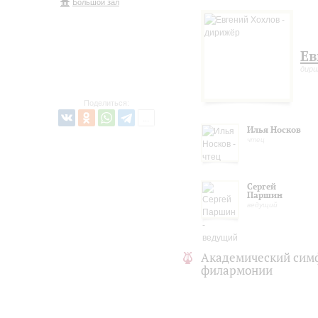
Большой зал
Ев
дир
Поделиться:
Илья Носков
чтец
Сергей
Паршин
ведущий
Академический сим
филармонии