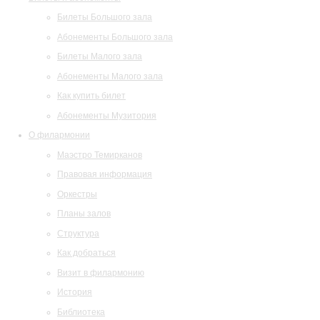
Билеты Большого зала
Абонементы Большого зала
Билеты Малого зала
Абонементы Малого зала
Как купить билет
Абонементы Музитория
О филармонии
Маэстро Темирканов
Правовая информация
Оркестры
Планы залов
Структура
Как добраться
Визит в филармонию
История
Библиотека