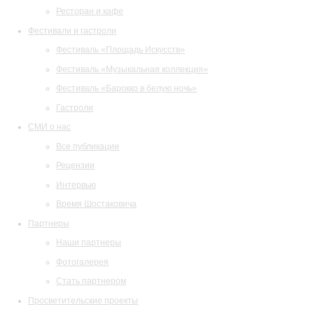
Ресторан и кафе
Фестивали и гастроли
Фестиваль «Площадь Искусств»
Фестиваль «Музыкальная коллекция»
Фестиваль «Барокко в белую ночь»
Гастроли
СМИ о нас
Все публикации
Рецензии
Интервью
Время Шостаковича
Партнеры
Наши партнеры
Фотогалерея
Стать партнером
Просветительские проекты