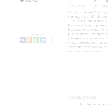
Малый зал
Академический вока
С 15 по 18 апреля 2023 год
училище имени М.П.Мусоргс
талантливые молодые музыка
Ростова-на-Дону, Воронежа, 
Молдовы. В этом году в кон
видеозаписям. Исполнители,
Поделиться:
концертном зале одного из 
улице, в котором расположен
у вокалистов очень сложны,
многомесячной подготовки.
Судить конкурсантов будут
возглавила заслуженная арт
Н.А.Римского-Корсакова Тат
России, профессор Санкт-Пе
Кондина.
Гала-концерт конкурса прой
выступят лауреаты конкурса
появится уникальная возмо
услышать выдающиеся образ
Организаторы
Санкт-Петербургское музыка