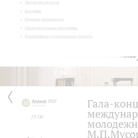
Творческие встречи
Выставки
Издания филармонии
Образовательные программы
Инклюзивные и специальные проекты
Гала-конц
Апреля
2023
18
вторник
междунар
19:00
молодежн
М.П.Мусо