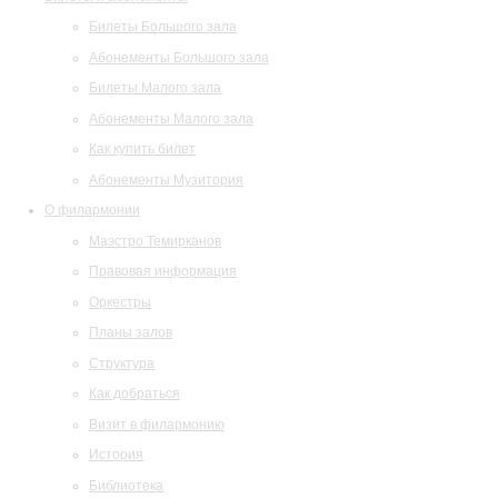
Билеты Большого зала
Абонементы Большого зала
Билеты Малого зала
Абонементы Малого зала
Как купить билет
Абонементы Музитория
О филармонии
Маэстро Темирканов
Правовая информация
Оркестры
Планы залов
Структура
Как добраться
Визит в филармонию
История
Библиотека