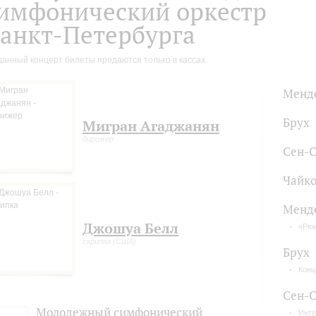
имфонический оркестр
анкт-Петербурга
данный концерт билеты продаются только в кассах.
Менд
Брух
Мигран Агаджанян
дирижер
Сен-С
Чайко
Менд
Джошуа Белл
«Рюи
скрипка (США)
Брух
Конц
Сен-С
Молодежный симфонический
Интр