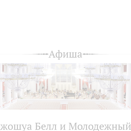
Афиша
жошуа Белл и Молодежны