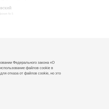
вский
фония № 5
новании Федерального закона «О
использование файлов cookie в
для отказа от файлов cookie, но это
© 2000—2026
«Санкт-Петербургская
филармония им. Д.Д.Шостаковича»
Создание сайта
—
Интернет-Технологии
, 2016 год