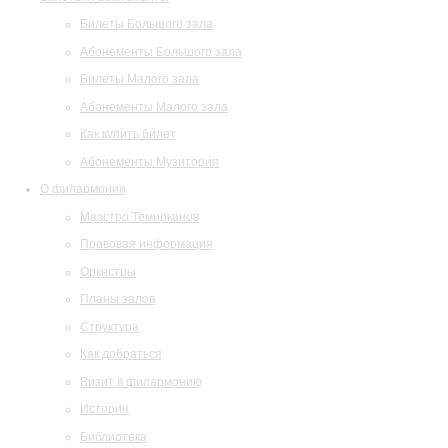
Билеты Большого зала
Абонементы Большого зала
Билеты Малого зала
Абонементы Малого зала
Как купить билет
Абонементы Музитория
О филармонии
Маэстро Темирканов
Правовая информация
Оркестры
Планы залов
Структура
Как добраться
Визит в филармонию
История
Библиотека