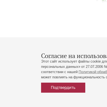
Согласие на использов
Этот сайт использует файлы cookie дл
персональных данных» от 27.07.2006 №
соответствии с нашей
Политикой обра
может повлиять на функциональность са
Большой зал:
191186, Санкт-Петербург, Миха
+7 (812) 240-01-00, +7 (812) 24
Подтвердить
Малый зал:
191011, Санкт-Петербург, Невск
+7 (812) 240-01-00, +7 (812) 24
Напишите нам:
MAX