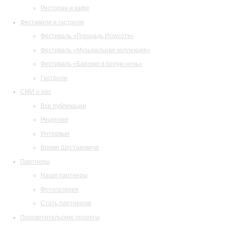
Ресторан и кафе
Фестивали и гастроли
Фестиваль «Площадь Искусств»
Фестиваль «Музыкальная коллекция»
Фестиваль «Барокко в белую ночь»
Гастроли
СМИ о нас
Все публикации
Рецензии
Интервью
Время Шостаковича
Партнеры
Наши партнеры
Фотогалерея
Стать партнером
Просветительские проекты