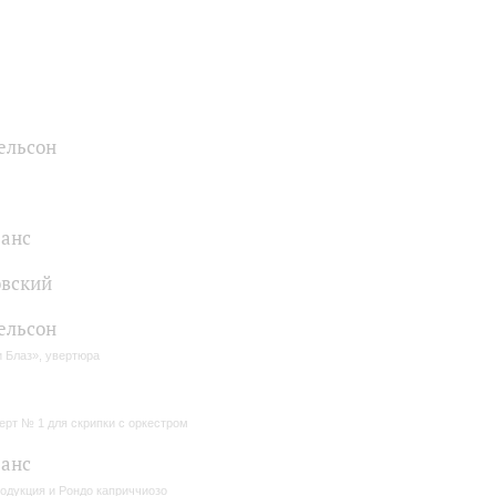
ельсон
анс
вский
ельсон
 Блаз», увертюра
ерт № 1 для скрипки с оркестром
анс
одукция и Рондо каприччиозо