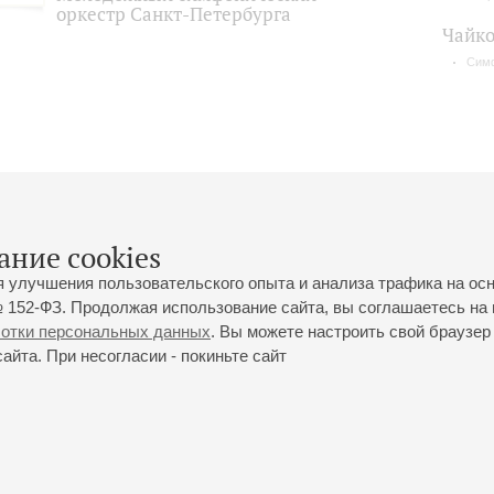
оркестр Санкт-Петербурга
Чайко
Сим
ание cookies
я улучшения пользовательского опыта и анализа трафика на ос
 152-ФЗ. Продолжая использование сайта, вы соглашаетесь на 
ботки персональных данных
. Вы можете настроить свой браузер 
йта. При несогласии - покиньте сайт
йловская ул., 2
Часы работы кассы Большого зала: с 11:00 до 20:30
0-01-80
Перерыв с 15:00 до 16:00
ий пр., 30
Часы работы кассы Малого зала: с 11:00 до 19:00
0-01-70
Перерыв с 15:00 до 16:00
Вопросы направляйте на
ticket@philharmonia.spb.ru