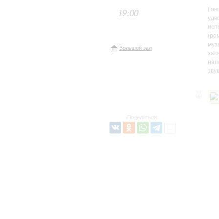
Гов
19:00
удв
исп
(ро
муз
Большой зал
зас
нап
зву
Поделиться: