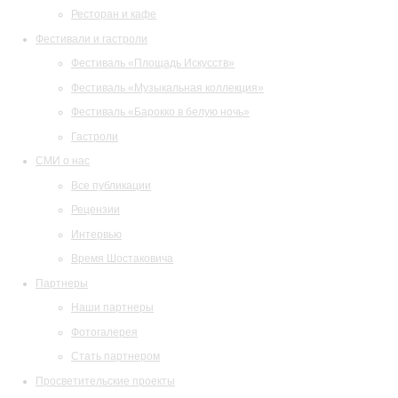
Ресторан и кафе
Фестивали и гастроли
Фестиваль «Площадь Искусств»
Фестиваль «Музыкальная коллекция»
Фестиваль «Барокко в белую ночь»
Гастроли
СМИ о нас
Все публикации
Рецензии
Интервью
Время Шостаковича
Партнеры
Наши партнеры
Фотогалерея
Стать партнером
Просветительские проекты