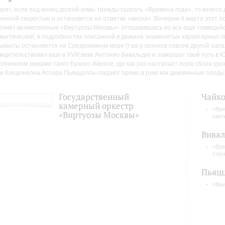
орят, если под конец долгой зимы трижды сыграть «Времена года», то колесо 
оенной скоростью и остановится на отметке «весна». Вечером 4 марта этот п
олнят великолепные «Виртуозы Москвы»: отправившись из все еще томящейс
мантической, в подробностях описанной в дюжине знаменитых характерных п
ыканты остановятся на Средиземном море (там у сезонов совсем другой запах, 
видетельствовал еще в XVIII веке Антонио Вивальди) и завершат свой путь в
олненном звуками танго Буэнос-Айресе, где как раз наступает пора сбора уро
ки бандонеона Астора Пьяццоллы падают прямо в руки как диковинные плоды)
Государственный
Чайко
камерный оркестр
«Вре
«Виртуозы Москвы»
карт
Вива
«Вре
стру
Пьяц
«Вре