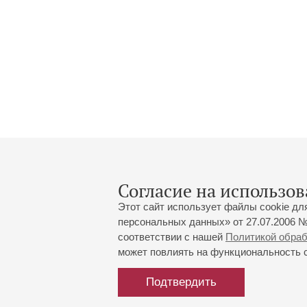
Согласие на использов
Этот сайт использует файлы cookie дл
персональных данных» от 27.07.2006 №
соответствии с нашей
Политикой обра
может повлиять на функциональность са
Большой зал:
191186, Санкт-Петербург, Миха
+7 (812) 240-01-00, +7 (812) 24
Подтвердить
Малый зал:
191011, Санкт-Петербург, Невск
+7 (812) 240-01-00, +7 (812) 24