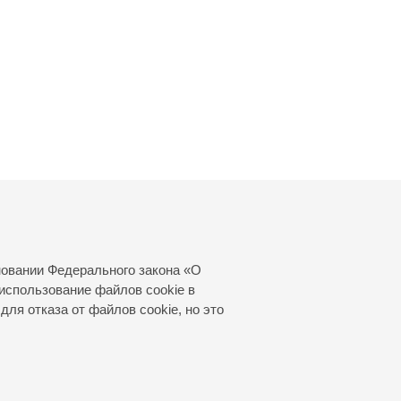
новании Федерального закона «О
использование файлов cookie в
для отказа от файлов cookie, но это
© 2000—2026
«Санкт-Петербургская
филармония им. Д.Д.Шостаковича»