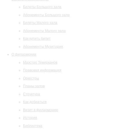
Билеты Большого зала
Абонементы Большого зала
Билеты Малого зала
Абонементы Малого зала
Как купить билет
Абонементы Музитория
О филармонии
Маэстро Темирканов
Правовая информация
Оркестры
Планы залов
Структура
Как добраться
Визит в филармонию
История
Библиотека