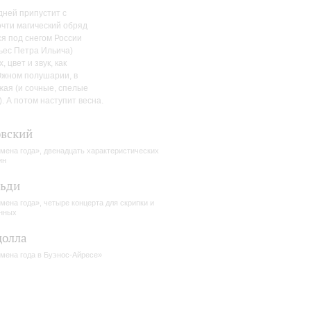
дней припустит с
очти магический обряд
я под снегом России
ьес Петра Ильича)
цвет и звук, как
 Южном полушарии, в
жая (и сочные, спелые
. А потом наступит весна.
вский
мена года», двенадцать характеристических
ин
льди
мена года», четыре концерта для скрипки и
нных
цолла
мена года в Буэнос-Айресе»