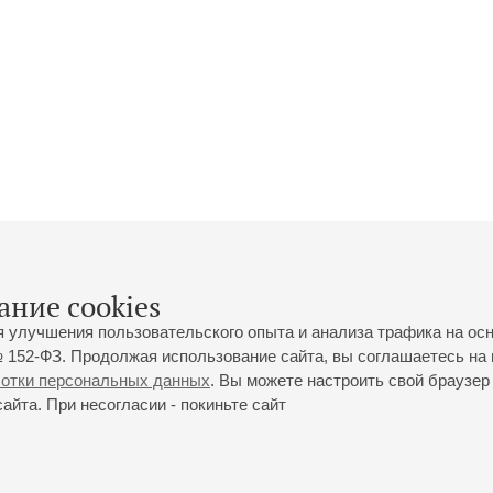
ание cookies
я улучшения пользовательского опыта и анализа трафика на ос
 152-ФЗ. Продолжая использование сайта, вы соглашаетесь на 
ботки персональных данных
. Вы можете настроить свой браузер 
йта. При несогласии - покиньте сайт
йловская ул., 2
Часы работы кассы Большого зала: с 11:00 до 20:30
0-01-80
Перерыв с 15:00 до 16:00
ий пр., 30
Часы работы кассы Малого зала: с 11:00 до 19:00
0-01-70
Перерыв с 15:00 до 16:00
Вопросы направляйте на
ticket@philharmonia.spb.ru