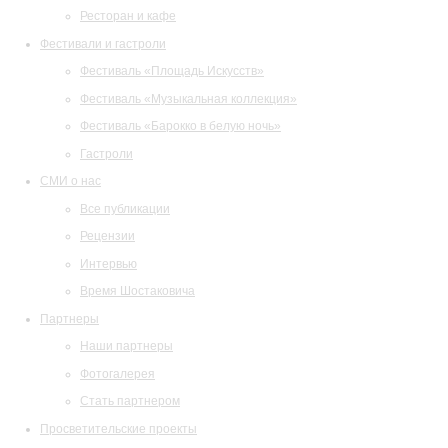
Ресторан и кафе
Фестивали и гастроли
Фестиваль «Площадь Искусств»
Фестиваль «Музыкальная коллекция»
Фестиваль «Барокко в белую ночь»
Гастроли
СМИ о нас
Все публикации
Рецензии
Интервью
Время Шостаковича
Партнеры
Наши партнеры
Фотогалерея
Стать партнером
Просветительские проекты