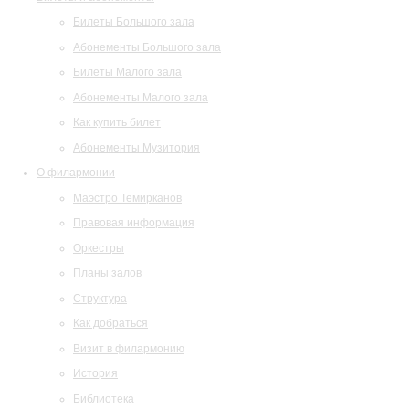
Билеты Большого зала
Абонементы Большого зала
Билеты Малого зала
Абонементы Малого зала
Как купить билет
Абонементы Музитория
О филармонии
Маэстро Темирканов
Правовая информация
Оркестры
Планы залов
Структура
Как добраться
Визит в филармонию
История
Библиотека