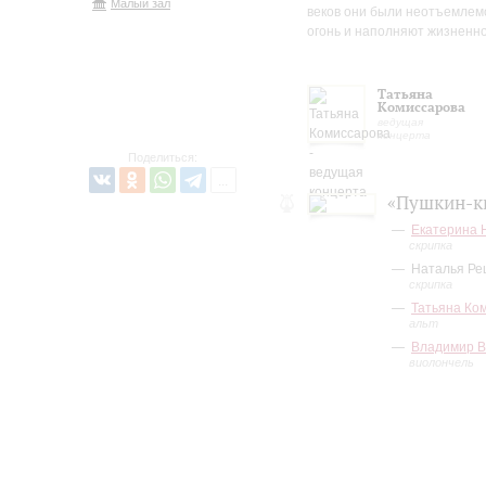
Малый зал
веков они были неотъемлемо
огонь и наполняют жизненно
Татьяна
Комиссарова
ведущая
концерта
Поделиться:
«Пушкин-к
Екатерина 
скрипка
Наталья Ре
скрипка
Татьяна Ко
альт
Владимир В
виолончель