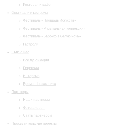
Ресторан и кафе
Фестивали и гастроли
Фестиваль «Площадь Искусств»
Фестиваль «Музыкальная коллекция»
Фестиваль «Барокко в белую ночь»
Гастроли
СМИ о нас
Все публикации
Рецензии
Интервью
Время Шостаковича
Партнеры
Наши партнеры
Фотогалерея
Стать партнером
Просветительские проекты