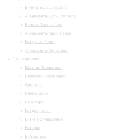
Билеты Большого зала
Абонементы Большого зала
Билеты Малого зала
Абонементы Малого зала
Как купить билет
Абонементы Музитория
О филармонии
Маэстро Темирканов
Правовая информация
Оркестры
Планы залов
Структура
Как добраться
Визит в филармонию
История
Библиотека