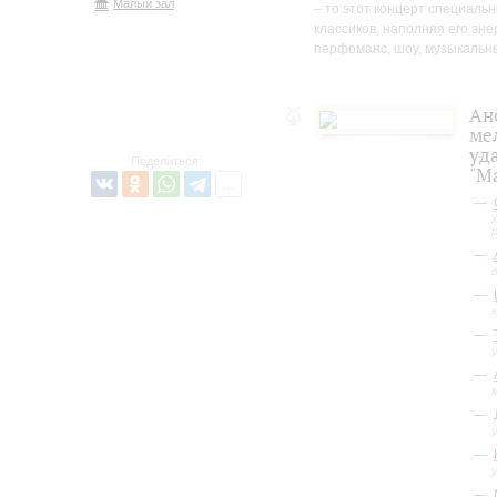
Малый зал
– то этот концерт специальн
классиков, наполняя его эн
перфоманс, шоу, музыкальны
Ан
ме
уд
Поделиться:
"M