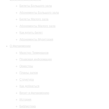
Билеты Большого зала
Абонементы Большого зала
Билеты Малого зала
Абонементы Малого зала
Как купить билет
Абонементы Музитория
О филармонии
Маэстро Темирканов
Правовая информация
Оркестры
Планы залов
Структура
Как добраться
Визит в филармонию
История
Библиотека