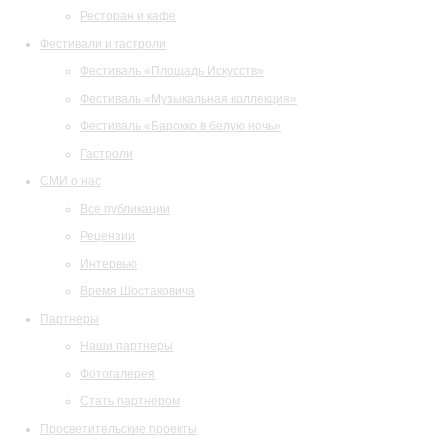
Ресторан и кафе
Фестивали и гастроли
Фестиваль «Площадь Искусств»
Фестиваль «Музыкальная коллекция»
Фестиваль «Барокко в белую ночь»
Гастроли
СМИ о нас
Все публикации
Рецензии
Интервью
Время Шостаковича
Партнеры
Наши партнеры
Фотогалерея
Стать партнером
Просветительские проекты