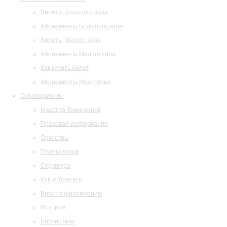
Билеты Большого зала
Абонементы Большого зала
Билеты Малого зала
Абонементы Малого зала
Как купить билет
Абонементы Музитория
О филармонии
Маэстро Темирканов
Правовая информация
Оркестры
Планы залов
Структура
Как добраться
Визит в филармонию
История
Библиотека