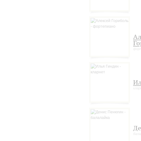
Ал
Го
фор
Ил
кла
Де
бала