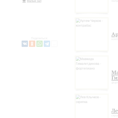
Малый зал
бала
Ар
Поделиться:
конт
М
Ги
фор
Ле
скри