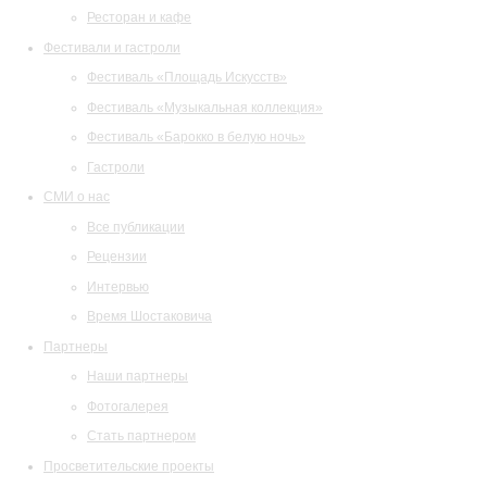
Ресторан и кафе
Фестивали и гастроли
Фестиваль «Площадь Искусств»
Фестиваль «Музыкальная коллекция»
Фестиваль «Барокко в белую ночь»
Гастроли
СМИ о нас
Все публикации
Рецензии
Интервью
Время Шостаковича
Партнеры
Наши партнеры
Фотогалерея
Стать партнером
Просветительские проекты