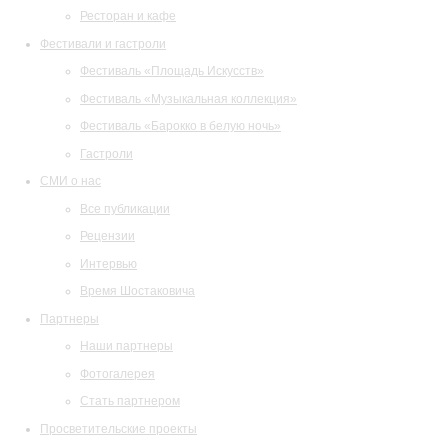
Ресторан и кафе
Фестивали и гастроли
Фестиваль «Площадь Искусств»
Фестиваль «Музыкальная коллекция»
Фестиваль «Барокко в белую ночь»
Гастроли
СМИ о нас
Все публикации
Рецензии
Интервью
Время Шостаковича
Партнеры
Наши партнеры
Фотогалерея
Стать партнером
Просветительские проекты