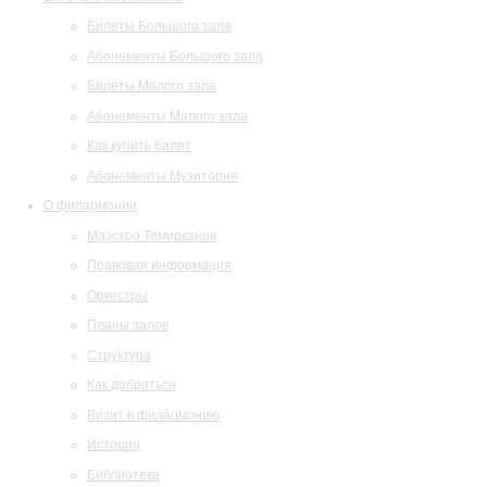
Билеты Большого зала
Абонементы Большого зала
Билеты Малого зала
Абонементы Малого зала
Как купить билет
Абонементы Музитория
О филармонии
Маэстро Темирканов
Правовая информация
Оркестры
Планы залов
Структура
Как добраться
Визит в филармонию
История
Библиотека