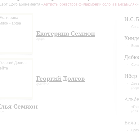
церт 12-го абонемента «
Артисты оркестров филармонии соло и в ансамблях
»
И.С. 
Сона
Екатерина Семион
Хинд
арфа
Восе
Дебю
Сона
Ибер
Георгий Долгов
Две 
флейта
(вер
Альб
лья Семион
«Гра
(для
льт
Вила-
Браз