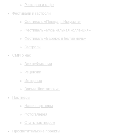
Ресторан и кафе
Фестивали и гастроли
Фестиваль «Площадь Искусств»
Фестиваль «Музыкальная коллекция»
Фестиваль «Барокко в белую ночь»
Гастроли
СМИ о нас
Все публикации
Рецензии
Интервью
Время Шостаковича
Партнеры
Наши партнеры
Фотогалерея
Стать партнером
Просветительские проекты