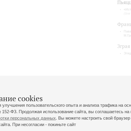
Пьяц
«Ист
(для
Фран
Пава
М.Гр
Зграя
Этюд
ание cookies
я улучшения пользовательского опыта и анализа трафика на ос
 152-ФЗ. Продолжая использование сайта, вы соглашаетесь на 
ботки персональных данных
. Вы можете настроить свой браузер 
йта. При несогласии - покиньте сайт