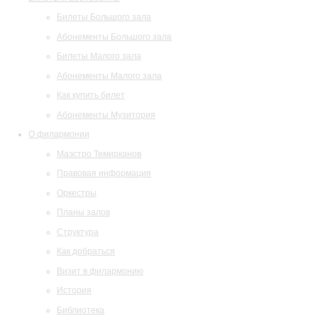
Билеты Большого зала
Абонементы Большого зала
Билеты Малого зала
Абонементы Малого зала
Как купить билет
Абонементы Музитория
О филармонии
Маэстро Темирканов
Правовая информация
Оркестры
Планы залов
Структура
Как добраться
Визит в филармонию
История
Библиотека