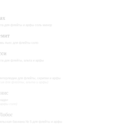
Бах
та для флейты и арфы соль минор
емит
мь пьес для флейты соло
сси
та для флейты, альта и арфы
интерлюдии для флейты, скрипки и арфы
сия для флейты, альта и арфы)
енис
нада»
 арфы соло)
Лобос
ильская бахиана № 5 для флейты и арфы