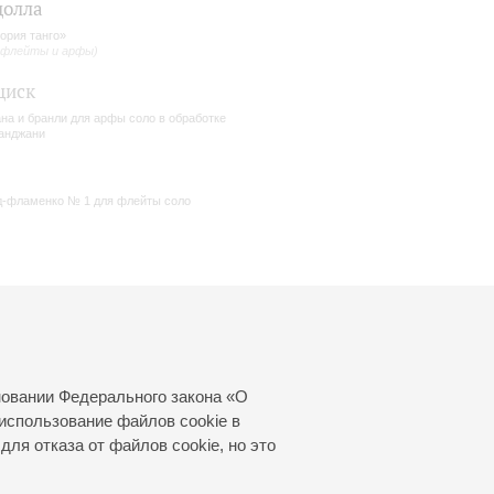
цолла
ория танго»
 флейты и арфы)
циск
на и бранли для арфы соло в обработке
анджани
-фламенко № 1 для флейты соло
новании Федерального закона «О
использование файлов cookie в
для отказа от файлов cookie, но это