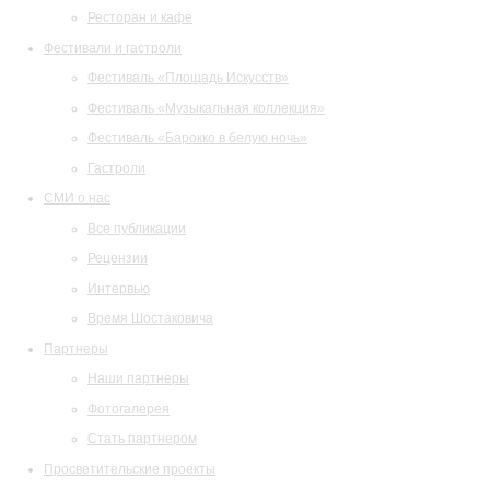
Ресторан и кафе
Фестивали и гастроли
Фестиваль «Площадь Искусств»
Фестиваль «Музыкальная коллекция»
Фестиваль «Барокко в белую ночь»
Гастроли
СМИ о нас
Все публикации
Рецензии
Интервью
Время Шостаковича
Партнеры
Наши партнеры
Фотогалерея
Стать партнером
Просветительские проекты