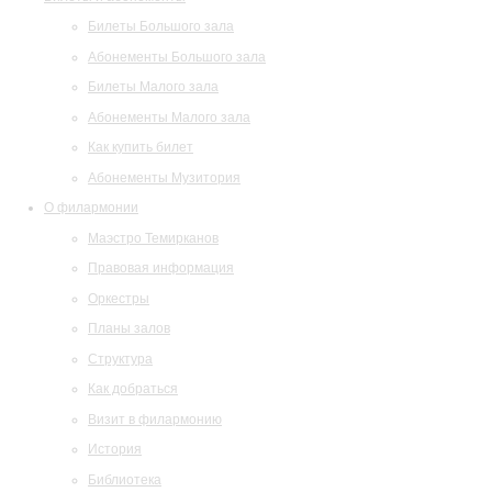
Билеты Большого зала
Абонементы Большого зала
Билеты Малого зала
Абонементы Малого зала
Как купить билет
Абонементы Музитория
О филармонии
Маэстро Темирканов
Правовая информация
Оркестры
Планы залов
Структура
Как добраться
Визит в филармонию
История
Библиотека