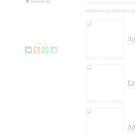
Большой зал
«Нескучная классик
VIII Международный фестив
Дэ
Поделиться:
дири
Ел
сопр
Ал
форт