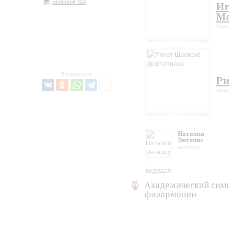
Большой зал
Иг
М
дир
Поделиться:
Ри
фор
Наталия
Энтелис
ведущая
Академический сим
филармонии