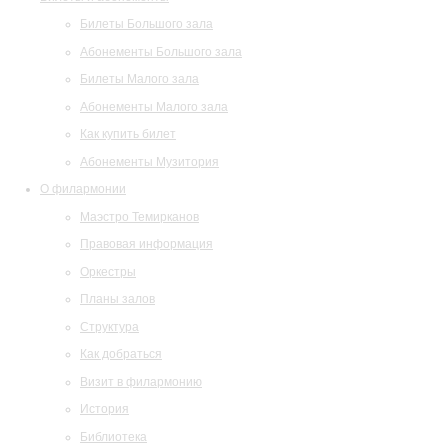
Билеты Большого зала
Абонементы Большого зала
Билеты Малого зала
Абонементы Малого зала
Как купить билет
Абонементы Музитория
О филармонии
Маэстро Темирканов
Правовая информация
Оркестры
Планы залов
Структура
Как добраться
Визит в филармонию
История
Библиотека