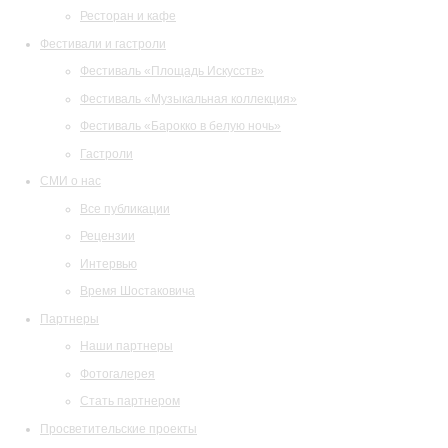
Ресторан и кафе
Фестивали и гастроли
Фестиваль «Площадь Искусств»
Фестиваль «Музыкальная коллекция»
Фестиваль «Барокко в белую ночь»
Гастроли
СМИ о нас
Все публикации
Рецензии
Интервью
Время Шостаковича
Партнеры
Наши партнеры
Фотогалерея
Стать партнером
Просветительские проекты