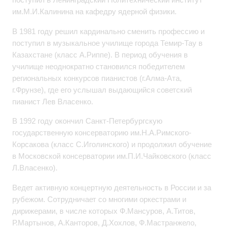
им.М.И.Калинина на кафедру ядерной физики.
В 1981 году решил кардинально сменить профессию и
поступил в музыкальное училище города Темир-Тау в
Казахстане (класс А.Риппе). В период обучения в
училище неоднократно становился победителем
региональных конкурсов пианистов (г.Алма-Ата,
г.Фрунзе), где его услышал выдающийся советский
пианист Лев Власенко.
В 1992 году окончил Санкт-Петербургскую
государственную консерваторию им.Н.А.Римского-
Корсакова (класс С.Иголинского) и продолжил обучение
в Московской консерватории им.П.И.Чайковского (класс
Л.Власенко).
Ведет активную концертную деятельность в России и за
рубежом. Сотрудничает со многими оркестрами и
дирижерами, в числе которых Ф.Мансуров, А.Титов,
Р.Мартынов, А.Канторов, Д.Хохлов, Ф.Мастранжело,