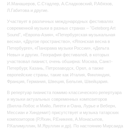
И.Манашеров, С.Стадлер, А.Сладковский, Р.Абязов,
Л.Габитова и другие.
Участвует в различных международных фестивалях
современной музыки в разных странах – "Geteborg Art
Sound", «Европа-Азия», «Петербургская музыкальная
весна», «Другое пространство», «Японская весна в
Петербурге», «Панорама музыки России», «Дельта
Невы» и других. География фестивалей, в которых
участвовал пианист, очень обширна: Москва, Санкт-
Петербург, Казань, Петрозаводск, Орел, а также
европейские страны, такие как Италия, Финляндия,
Франция, Германия, Швеция, Бельгия, Швейцария.
В репертуар пианиста помимо классического репертуара
и музыки актуальных современных композиторов
(Вилла-Лобос и Мийо, Лигети и Оана, Лурье и Веберн,
Мессиан и Хиндемит) присутствует и музыка татарских
композиторов (Р.Яхин, Р.Еникеев, А.Монасыпов,
Р.Калимуллин, М.Яруллин и др). По настоянию Мирсаида