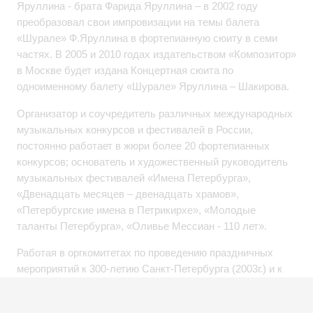
Яруллина - брата Фарида Яруллина – в 2002 году
преобразовал свои импровизации на темы балета
«Шурале» Ф.Яруллина в фортепианную сюиту в семи
частях. В 2005 и 2010 годах издательством «Композитор»
в Москве будет издана Концертная сюита по
одноименному балету «Шурале» Яруллина – Шакирова.
Организатор и соучредитель различных международных
музыкальных конкурсов и фестивалей в России,
постоянно работает в жюри более 20 фортепианных
конкурсов; основатель и художественный руководитель
музыкальных фестивалей «Имена Петербурга»,
«Двенадцать месяцев – двенадцать храмов»,
«Петербургские имена в Петрикирхе», «Молодые
таланты Петербурга», «Оливье Мессиан - 110 лет».
Работая в оргкомитетах по проведению праздничных
мероприятий к 300-летию Санкт-Петербурга (2003г.) и к
1000-летию Казани (2005г.), Ринат Шакиров успешно
реализует свои инициативы – организация музыкальных