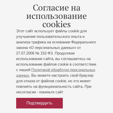
фестивалей, записи компакт-дисков известных
Согласие на
музыкантов. С этого времени музыкант успешно
использование
совмещает концертную, просветительскую и
общественную деятельность. Председатель Санкт-
cookies
Петербургского союза музыкальных деятелей, член
Президиума Международного союза музыкальных
Этот сайт использует файлы cookie для
деятелей, президент Центра искусств «Петербургские
улучшения пользовательского опыта и
анализа трафика на основании Федерального
имена». Ведет активную просветительскую и
закона «О персональных данных» от
популяризаторскую работу в области классической
27.07.2006 № 152-ФЗ. Продолжая
музыки. Награжден медалью «300 лет Санкт-
использование сайта, вы соглашаетесь на
Петербургу», медалью «К 1000-летию Казани», почетным
использование файлов cookie в соответствии
знаком Министерства культуры РТ «За достижения в
с нашей
Политикой обработки персональных
культуре», Золотой медалью международного
данных
. Вы можете настроить свой браузер
музыкального фестиваля «Дельта Невы».
для отказа от файлов cookie, но это может
повлиять на функциональность сайта. При
Работал экспертом фортепианной фабрики SAUTER в
несогласии - покиньте сайт
Штутгарте (Германия).
Выступления пианиста записывались на Радио России,
Подтвердить
Татарстана и Казахстана и вышли на девяти компакт-