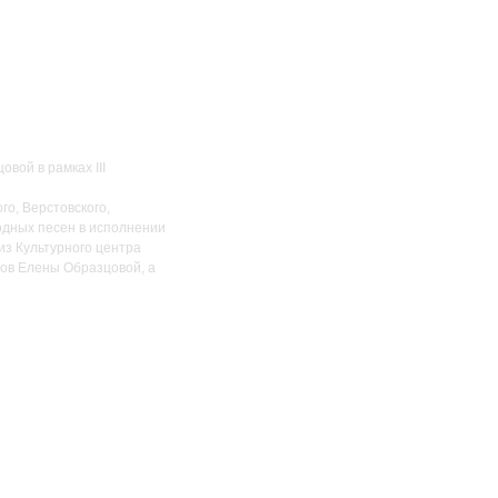
вой в рамках III
го, Верстовского,
родных песен в исполнении
из Культурного центра
в Елены Образцовой, а