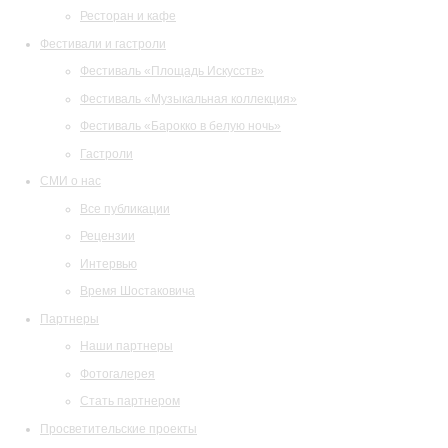
Ресторан и кафе
Фестивали и гастроли
Фестиваль «Площадь Искусств»
Фестиваль «Музыкальная коллекция»
Фестиваль «Барокко в белую ночь»
Гастроли
СМИ о нас
Все публикации
Рецензии
Интервью
Время Шостаковича
Партнеры
Наши партнеры
Фотогалерея
Стать партнером
Просветительские проекты