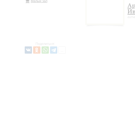
Малый зал
А
Ив
гит
Поделиться: