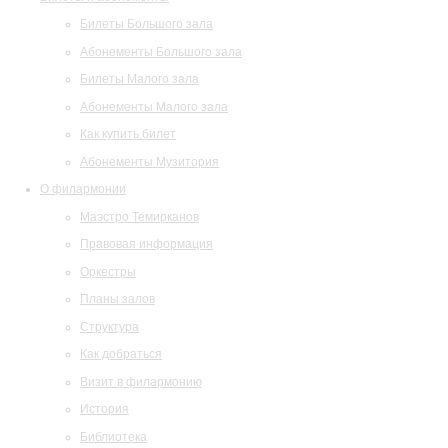
Билеты Большого зала
Абонементы Большого зала
Билеты Малого зала
Абонементы Малого зала
Как купить билет
Абонементы Музитория
О филармонии
Маэстро Темирканов
Правовая информация
Оркестры
Планы залов
Структура
Как добраться
Визит в филармонию
История
Библиотека