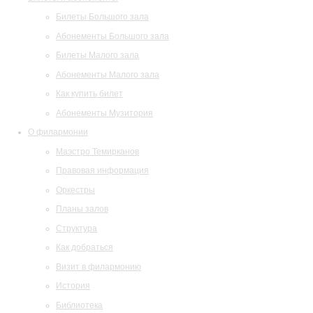
Билеты Большого зала
Абонементы Большого зала
Билеты Малого зала
Абонементы Малого зала
Как купить билет
Абонементы Музитория
О филармонии
Маэстро Темирканов
Правовая информация
Оркестры
Планы залов
Структура
Как добраться
Визит в филармонию
История
Библиотека