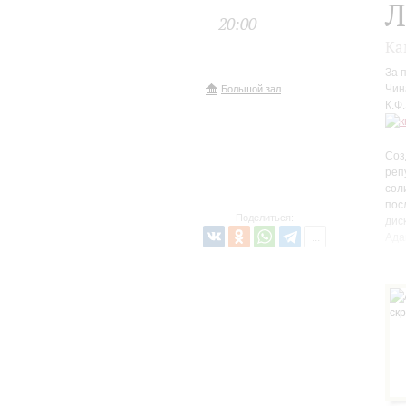
Л
20:00
Ка
За 
Чин
Большой зал
К.Ф
Соз
реп
сол
пос
Поделиться:
дис
Ада
На 
Мен
исп
Поз