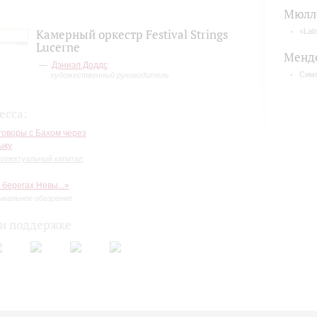
Мюлл
Камерный оркестр Festival Strings
«Lab
Lucerne
Менд
Дэниэл Доддс
Симф
художественный руководитель
есса:
говоры с Бахом через
ыку
еллектуальный капитал
 берегах Невы...»
ыкальное обозрение
и поддержке