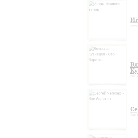
Иг
тен
Вя
Ку
бас-
Се
бас-