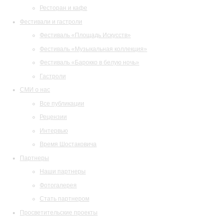
Ресторан и кафе
Фестивали и гастроли
Фестиваль «Площадь Искусств»
Фестиваль «Музыкальная коллекция»
Фестиваль «Барокко в белую ночь»
Гастроли
СМИ о нас
Все публикации
Рецензии
Интервью
Время Шостаковича
Партнеры
Наши партнеры
Фотогалерея
Стать партнером
Просветительские проекты