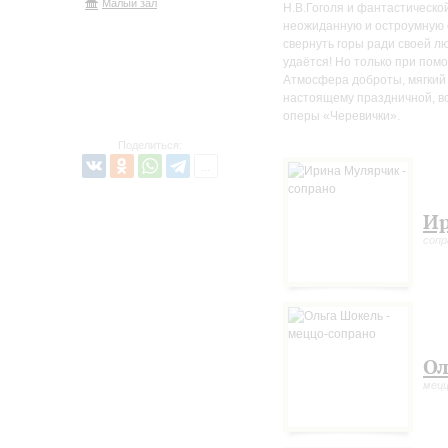
Малый зал
Н.В.Гоголя и фантастическо
неожиданную и остроумную с
свернуть горы ради своей л
удаётся! Но только при пом
Атмосфера доброты, мягкий 
настоящему праздничной, во
оперы «Черевички».
Поделиться:
Ир
сопр
Ол
мецц