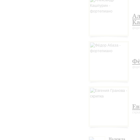
Ал
К
фор
Фё
фор
Ев
скри
Надежда