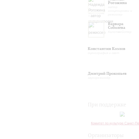
Рогожина
автор
инсценировки и
режиссер
Варвара
Соболева
балетмейстер
Константин Козлов
сценография и свет
Дмитрий Прокопьев
звукорежиссёр
При поддержке
Комитет по культуре Санкт-П
Организаторы