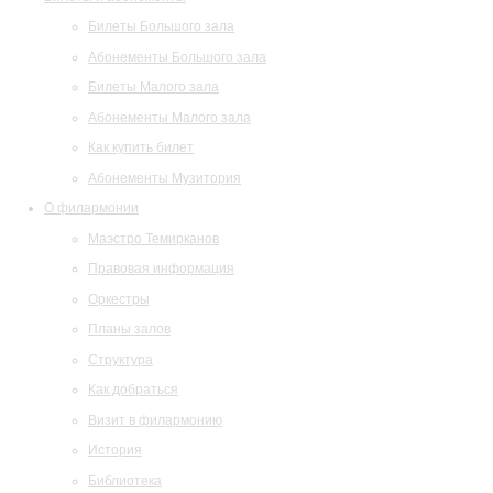
Билеты Большого зала
Абонементы Большого зала
Билеты Малого зала
Абонементы Малого зала
Как купить билет
Абонементы Музитория
О филармонии
Маэстро Темирканов
Правовая информация
Оркестры
Планы залов
Структура
Как добраться
Визит в филармонию
История
Библиотека