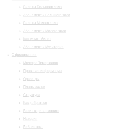
Билеты Большого зала
Абонементы Большого зала
Билеты Малого зала
Абонементы Малого зала
Как купить билет
Абонементы Музитория
О филармонии
Маэстро Темирканов
Правовая информация
Оркестры
Планы залов
Структура
Как добраться
Визит в филармонию
История
Библиотека