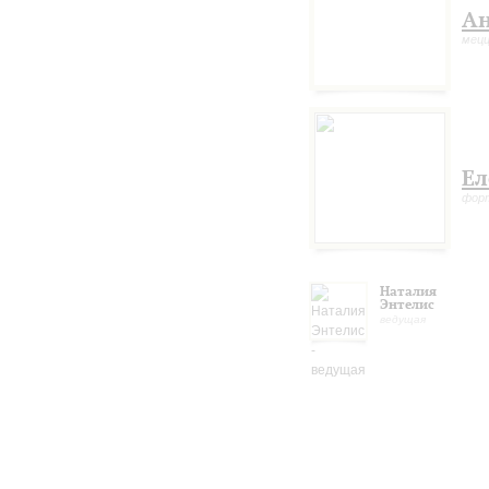
Ан
мецц
Ел
фор
Наталия
Энтелис
ведущая