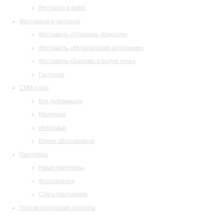
Ресторан и кафе
Фестивали и гастроли
Фестиваль «Площадь Искусств»
Фестиваль «Музыкальная коллекция»
Фестиваль «Барокко в белую ночь»
Гастроли
СМИ о нас
Все публикации
Рецензии
Интервью
Время Шостаковича
Партнеры
Наши партнеры
Фотогалерея
Стать партнером
Просветительские проекты