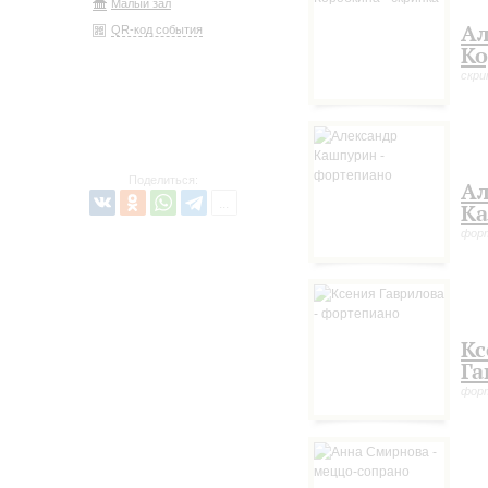
Малый зал
Ал
QR-код события
Ко
скри
Поделиться:
Ал
К
фор
Кс
Га
фор