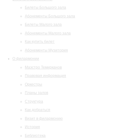
Билеты Большого зала
Абонементы Большого зала
Билеты Малого зала
Абонементы Малого зала
Как купить билет
Абонементы Музитория
О филармонии
Маэстро Темирканов
Правовая информация
Оркестры
Планы залов
Структура
Как добраться
Визит в филармонию
История
Библиотека