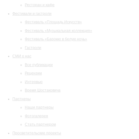
Ресторан и кафе
Фестивали и гастроли
Фестиваль «Площадь Искусств»
Фестиваль «Музыкальная коллекция»
Фестиваль «Барокко в белую ночь»
Гастроли
СМИ о нас
Все публикации
Рецензии
Интервью
Время Шостаковича
Партнеры
Наши партнеры
Фотогалерея
Стать партнером
Просветительские проекты