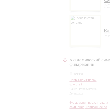
скри
Теми
Ел
сопр
Академический сим
филармонии
Пресса:
Привыкнем к новой
красоте?
Санкт-Петербургские
Ведомости
Филармония презентовала
сочинение, написанное по