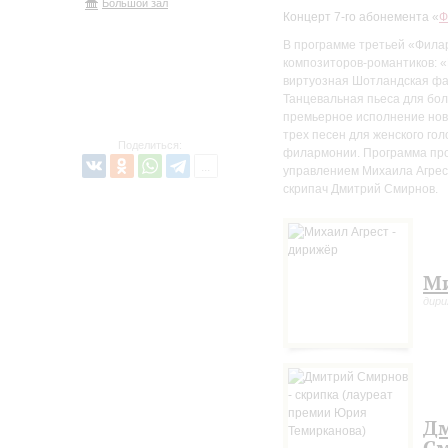
Большой зал
Концерт 7-го абонемента «
Ф
В программе третьей «Фила
композиторов-романтиков: «
виртуозная Шотландская фа
Танцевальная пьеса для бол
премьерное исполнение нов
трех песен для женского го
Поделиться:
филармонии. Программа про
управлением Михаила Агрес
скрипач Дмитрий Смирнов.
Ми
дир
Д
С