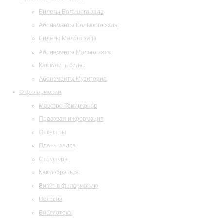
Билеты Большого зала
Абонементы Большого зала
Билеты Малого зала
Абонементы Малого зала
Как купить билет
Абонементы Музитория
О филармонии
Маэстро Темирканов
Правовая информация
Оркестры
Планы залов
Структура
Как добраться
Визит в филармонию
История
Библиотека