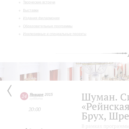
Творческие встречи
Выставки
Издания филармонии
Образовательные программы
Инклюзивные и специальные проекты
Шуман. С
Января
2015
24
суббота
«Рейнска
20:00
Брух, Шр
В рамках программ