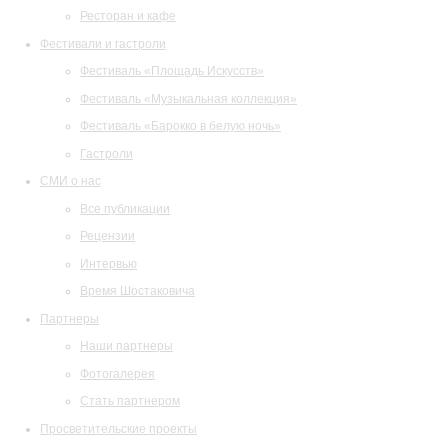
Ресторан и кафе
Фестивали и гастроли
Фестиваль «Площадь Искусств»
Фестиваль «Музыкальная коллекция»
Фестиваль «Барокко в белую ночь»
Гастроли
СМИ о нас
Все публикации
Рецензии
Интервью
Время Шостаковича
Партнеры
Наши партнеры
Фотогалерея
Стать партнером
Просветительские проекты