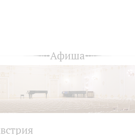
Афиша
встрия