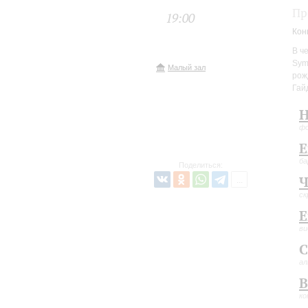
Пр
19:00
Кон
В ч
Sym
Малый зал
рож
Гай
Н
ф
Е
ба
Поделиться:
Ч
ск
Е
ви
С
а
В
ко