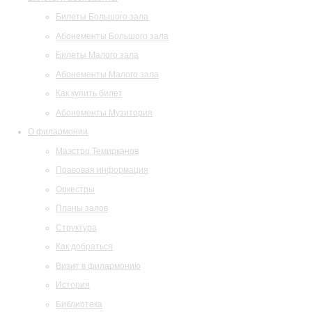
Билеты Большого зала
Абонементы Большого зала
Билеты Малого зала
Абонементы Малого зала
Как купить билет
Абонементы Музитория
О филармонии
Маэстро Темирканов
Правовая информация
Оркестры
Планы залов
Структура
Как добраться
Визит в филармонию
История
Библиотека