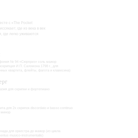
сте с «The Pocket
сякает, где из века в век
 где легко уживаются
н
ония № 94 «Сюрприз» соль мажор
нскрипция И.П. Саломона 1798 г., для
нных квартета, флейты, фагота и клавесина)
ерг
азия для скрипки и фортепиано
р
ита для 2х скрипок discordato и basso continuo
 минор
нада для оркестра до мажор (из цикла
entus musico-instrumentalis)