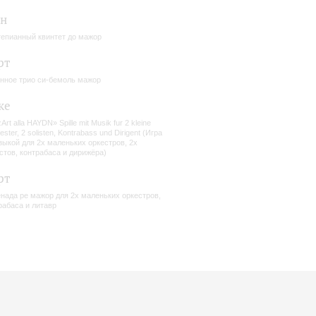
рн
епианный квинтет до мажор
рт
нное трио си-бемоль мажор
ке
rt alla HAYDN» Spille mit Musik fur 2 kleine
ster, 2 solisten, Kontrabass und Dirigent (Игра
зыкой для 2х маленьких оркестров, 2х
стов, контрабаса и дирижёра)
рт
нада ре мажор для 2х маленьких оркестров,
рабаса и литавр