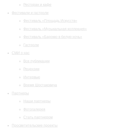
Ресторан и кафе
Фестивали и гастроли
Фестиваль «Площадь Искусств»
Фестиваль «Музыкальная коллекция»
Фестиваль «Барокко в белую ночь»
Гастроли
СМИ о нас
Все публикации
Рецензии
Интервью
Время Шостаковича
Партнеры
Наши партнеры
Фотогалерея
Стать партнером
Просветительские проекты