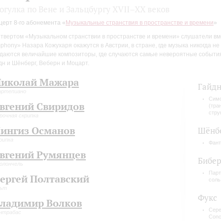
огулка по Вене и Зальцбургу XVII–XX веков
церт 8-го абонемента «
Музыкальные странствия в пространстве и времени
»
етвертом «Музыкальном странствии в пространстве и времени» слушатели вме
phony» Назара Кожухаря окажутся в Австрии, в стране, где музыка никогда не ис
даются величайшие композиторы, где случаются самые невероятные события,
дн и Шёнберг, Веберн и Моцарт.
иколай Мажара
Гайд
ортепиано
Симф
вгений Свиридов
(тра
стру
рочная скрипка
ингиз Османов
Шёнб
рипка
Фант
вгений Румянцев
Бибе
олончель
Парт
ергей Полтавский
соль
льт
Фукс
ладимир Волков
Сере
нтрабас
Conc