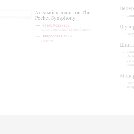
Вебе
Ансамбль солистов The
форт
Pocket Symphony
Назар Кожухарь
Шубе
художественный руководитель
Стру
Владислав Песин
скрипка
Шнит
«MozA
Orche
с му
соли
Моца
Сере
конт