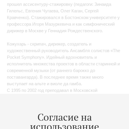
прошел ассисентуру-стажировку (педагоги: Зинаида
Гилельс, Евгения Чугаева, Олег Каган, Сергей
Кравченко). Стажировался в Бостонском университете у
профессора Игоря Мазуркевича и как симфонический
дирижер в Москве у Геннадия Рождественского.
Кожухарь - скрипач, дирижер, создатель и
художественный руководитель Ансамбля солистов «The
Pocket Symphony». Идейный вдохновитель и
исполнитель множества проектов в области старинной и
современной музыки (от раннего барокко до
поставангарда). В последнее время также много
выступает на альте и виоле да гамба.
С 1995 по 2002 год преподавал в Московской
консерватории, где по его инициативе был создан
Факультет исторического и современного
исполнительского искусства, ныне возглавляемый
Согласие на
Алексеем Любимовым. С 1996 - солист Московской
использование
филармонии.