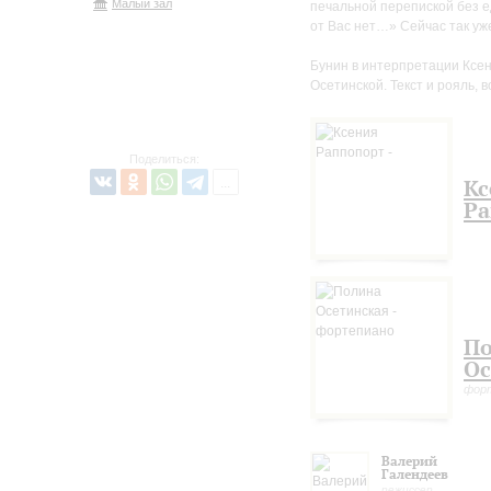
Малый зал
печальной перепиской без е
от Вас нет…» Сейчас так уж
Бунин в интерпретации Ксен
Осетинской. Текст и рояль, 
Поделиться:
Кс
Ра
П
Ос
фор
Валерий
Галендеев
режиссер