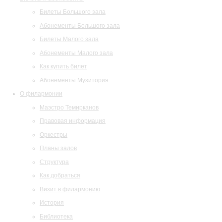
Билеты Большого зала
Абонементы Большого зала
Билеты Малого зала
Абонементы Малого зала
Как купить билет
Абонементы Музитория
О филармонии
Маэстро Темирканов
Правовая информация
Оркестры
Планы залов
Структура
Как добраться
Визит в филармонию
История
Библиотека