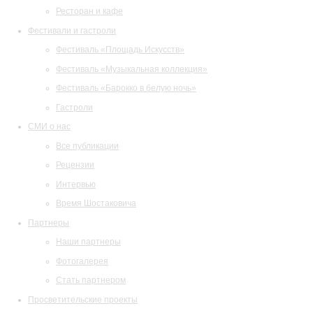
Ресторан и кафе
Фестивали и гастроли
Фестиваль «Площадь Искусств»
Фестиваль «Музыкальная коллекция»
Фестиваль «Барокко в белую ночь»
Гастроли
СМИ о нас
Все публикации
Рецензии
Интервью
Время Шостаковича
Партнеры
Наши партнеры
Фотогалерея
Стать партнером
Просветительские проекты