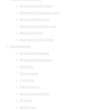
Билеты Большого зала
Абонементы Большого зала
Билеты Малого зала
Абонементы Малого зала
Как купить билет
Абонементы Музитория
О филармонии
Маэстро Темирканов
Правовая информация
Оркестры
Планы залов
Структура
Как добраться
Визит в филармонию
История
Библиотека