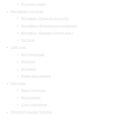
Ресторан и кафе
Фестивали и гастроли
Фестиваль «Площадь Искусств»
Фестиваль «Музыкальная коллекция»
Фестиваль «Барокко в белую ночь»
Гастроли
СМИ о нас
Все публикации
Рецензии
Интервью
Время Шостаковича
Партнеры
Наши партнеры
Фотогалерея
Стать партнером
Просветительские проекты