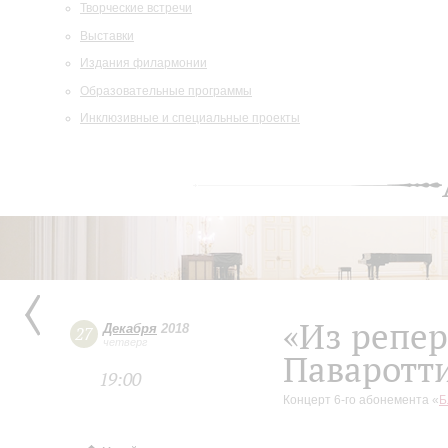
Творческие встречи
Выставки
Издания филармонии
Образовательные программы
Инклюзивные и специальные проекты
«Из репер
Декабря
2018
27
четверг
Паваротт
19:00
Концерт 6-го абонемента «
Б