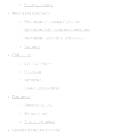
Ресторан и кафе
Фестивали и гастроли
Фестиваль «Площадь Искусств»
Фестиваль «Музыкальная коллекция»
Фестиваль «Барокко в белую ночь»
Гастроли
СМИ о нас
Все публикации
Рецензии
Интервью
Время Шостаковича
Партнеры
Наши партнеры
Фотогалерея
Стать партнером
Просветительские проекты