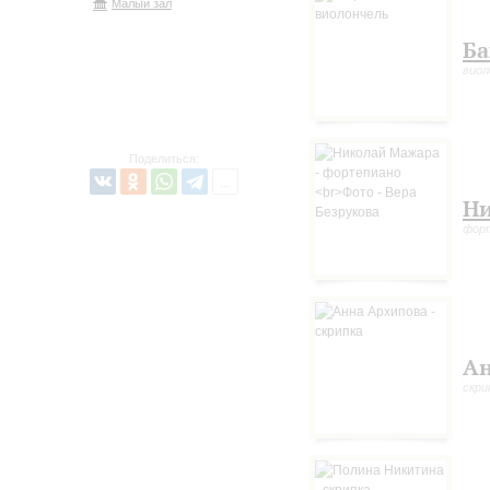
Малый зал
Ба
виол
Поделиться:
Ни
фор
Ан
скри