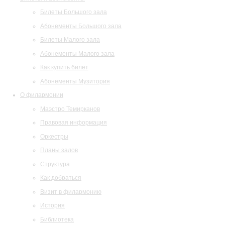
Билеты Большого зала
Абонементы Большого зала
Билеты Малого зала
Абонементы Малого зала
Как купить билет
Абонементы Музитория
О филармонии
Маэстро Темирканов
Правовая информация
Оркестры
Планы залов
Структура
Как добраться
Визит в филармонию
История
Библиотека