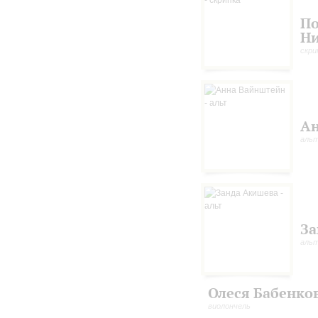
П
Н
скри
Ан
аль
За
аль
Олеся Бабенко
виолончель