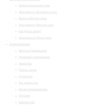
Билеты Большого зала
Абонементы Большого зала
Билеты Малого зала
Абонементы Малого зала
Как купить билет
Абонементы Музитория
О филармонии
Маэстро Темирканов
Правовая информация
Оркестры
Планы залов
Структура
Как добраться
Визит в филармонию
История
Библиотека