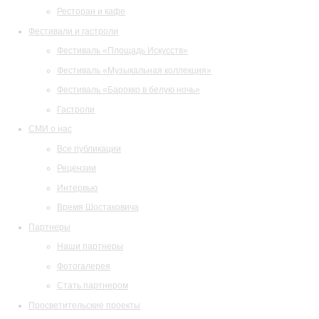
Ресторан и кафе
Фестивали и гастроли
Фестиваль «Площадь Искусств»
Фестиваль «Музыкальная коллекция»
Фестиваль «Барокко в белую ночь»
Гастроли
СМИ о нас
Все публикации
Рецензии
Интервью
Время Шостаковича
Партнеры
Наши партнеры
Фотогалерея
Стать партнером
Просветительские проекты