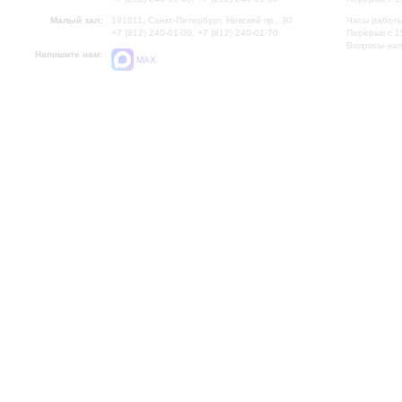
Малый зал:
191011, Санкт-Петербург, Невский пр., 30
Часы работы
+7 (812) 240-01-00, +7 (812) 240-01-70
Перерыв с 1
Вопросы на
Напишите нам:
MAX