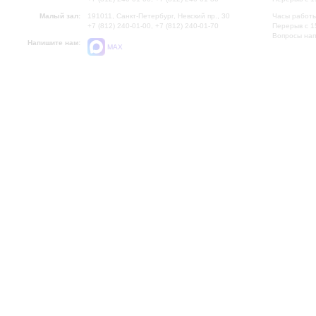
Малый зал:
191011, Санкт-Петербург, Невский пр., 30
Часы работы
+7 (812) 240-01-00, +7 (812) 240-01-70
Перерыв с 1
Вопросы на
Напишите нам:
MAX