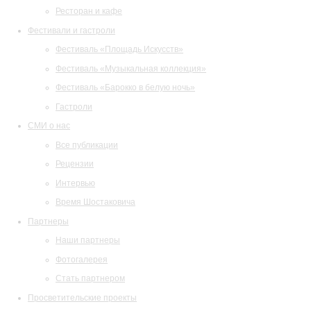
Ресторан и кафе
Фестивали и гастроли
Фестиваль «Площадь Искусств»
Фестиваль «Музыкальная коллекция»
Фестиваль «Барокко в белую ночь»
Гастроли
СМИ о нас
Все публикации
Рецензии
Интервью
Время Шостаковича
Партнеры
Наши партнеры
Фотогалерея
Стать партнером
Просветительские проекты