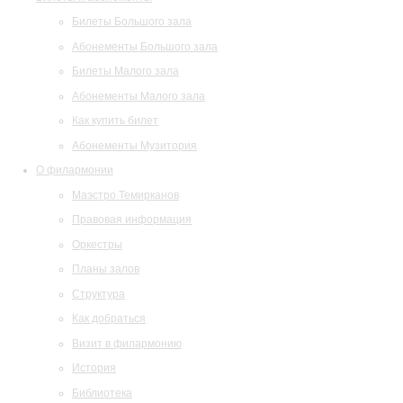
Билеты Большого зала
Абонементы Большого зала
Билеты Малого зала
Абонементы Малого зала
Как купить билет
Абонементы Музитория
О филармонии
Маэстро Темирканов
Правовая информация
Оркестры
Планы залов
Структура
Как добраться
Визит в филармонию
История
Библиотека