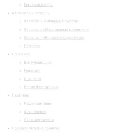
Ресторан и кафе
Фестивали и гастроли
Фестиваль «Площадь Искусств»
Фестиваль «Музыкальная коллекция»
Фестиваль «Барокко в белую ночь»
Гастроли
СМИ о нас
Все публикации
Рецензии
Интервью
Время Шостаковича
Партнеры
Наши партнеры
Фотогалерея
Стать партнером
Просветительские проекты