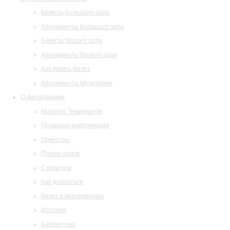
Билеты Большого зала
Абонементы Большого зала
Билеты Малого зала
Абонементы Малого зала
Как купить билет
Абонементы Музитория
О филармонии
Маэстро Темирканов
Правовая информация
Оркестры
Планы залов
Структура
Как добраться
Визит в филармонию
История
Библиотека