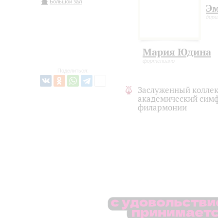
Большой зал
Эм
дир
Мария Юдина
фортепиано
Поделиться:
Заслуженный коллек
академический симф
филармонии