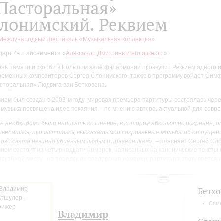
Пасторальная»
лонимский. Реквием
I Международный фестиваль «Музыкальная коллекция»
церт 4-го абонемента «
Александр Дмитриев и его оркестр
»
ень памяти и скорби в Большом зале филармонии прозвучит Реквием одного 
ременных композиторов Сергея Слонимского, также в программу войдет Си
сторальная» Людвига ван Бетховена.
вием был создан в 2003-м году, мировая премьера партитуры состоялась чере
 музыка посвящена идее покаяния – по мнению автора, актуальной для совре
е необходимо было написать сочинение, в котором абсолютно искренне, о
оведаться, причаститься, высказать мои сокровенные мольбы об отпущени
ного света невинно убиенным людям и праведникам»
, – поясняет Сергей Сл
вием состоит из четырнадцати номеров, написанных на канонические тексты 
покойной мессы, но порядок их следования изменен: партитура открывается 
rimosa.
«Мой Реквием имеет лирический акцент. Lacrimosa обрамляет сочин
олняет основную эмоциональную задачу»
, – отмечает автор.
Бетхо
узыкальном языке произведения, по мнению исследователей, композитору у
дневековой музыки и современную манеру письма, при этом западноевропей
Симф
онации сочетаются в нем с русскими.
Владимир