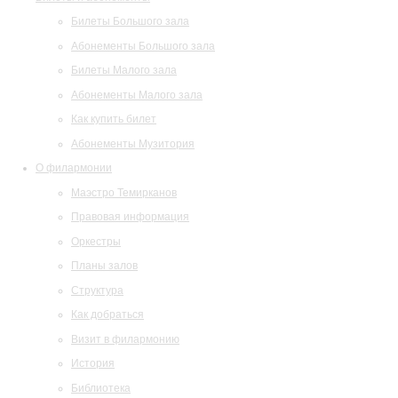
Билеты Большого зала
Абонементы Большого зала
Билеты Малого зала
Абонементы Малого зала
Как купить билет
Абонементы Музитория
О филармонии
Маэстро Темирканов
Правовая информация
Оркестры
Планы залов
Структура
Как добраться
Визит в филармонию
История
Библиотека