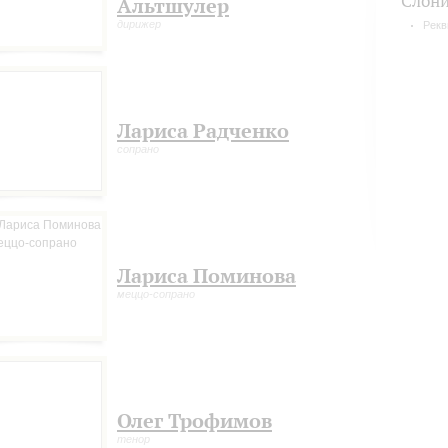
Слон
Альтшулер
дирижер
Рекв
Лариса Радченко
сопрано
Лариса Поминова
меццо-сопрано
Олег Трофимов
тенор