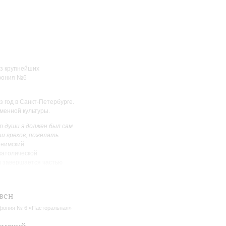
из крупнейших
мфония №6
з год в Санкт-Петербурге.
менной культуры.
т души я должен был сам
и грехов; пожелать
онимский.
католической
и завершается частью
ение, поскольку
вен
далось примирить черты
ские музыкальные
ония № 6 «Пасторальная»