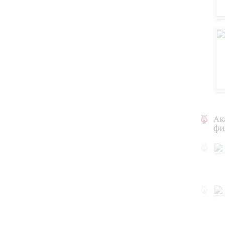
Ак
фи