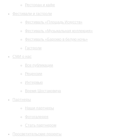
Ресторан и кафе
Фестивали и гастроли
Фестиваль «Площадь Искусств»
Фестиваль «Музыкальная коллекция»
Фестиваль «Барокко в белую ночь»
Гастроли
СМИ о нас
Все публикации
Рецензии
Интервью
Время Шостаковича
Партнеры
Наши партнеры
Фотогалерея
Стать партнером
Просветительские проекты