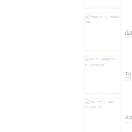
Ал
аль
Та
виол
Ар
конт