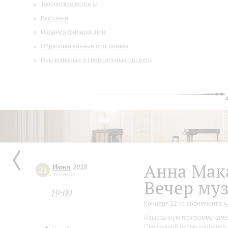
Творческие встречи
Выставки
Издания филармонии
Образовательные программы
Инклюзивные и специальные проекты
Анна Мак
Июня
2018
21
четверг
Вечер му
19:00
Концерт 12-го абонемента «
Изысканную программу каме
Связующей нитью концерта 