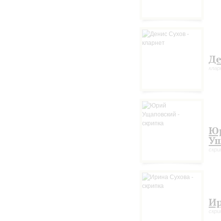
Де
кла
Ю
Ущ
скри
Ир
скри