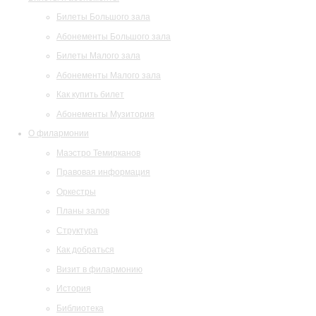
Билеты Большого зала
Абонементы Большого зала
Билеты Малого зала
Абонементы Малого зала
Как купить билет
Абонементы Музитория
О филармонии
Маэстро Темирканов
Правовая информация
Оркестры
Планы залов
Структура
Как добраться
Визит в филармонию
История
Библиотека