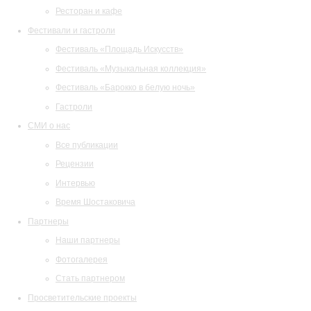
Ресторан и кафе
Фестивали и гастроли
Фестиваль «Площадь Искусств»
Фестиваль «Музыкальная коллекция»
Фестиваль «Барокко в белую ночь»
Гастроли
СМИ о нас
Все публикации
Рецензии
Интервью
Время Шостаковича
Партнеры
Наши партнеры
Фотогалерея
Стать партнером
Просветительские проекты