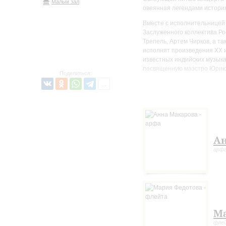
Малый зал
овеянная легендами история
Вместе с исполнительницей 
Заслуженного коллектива Ро
Трепель, Артем Чирков, а т
исполнят произведения XX и
известных индийских музыка
посвященную маэстро Юрию
Поделиться:
Ан
арф
Ма
фле