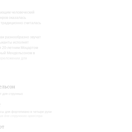
нающим человеческий
анров оказалась
ка традиционно считалась
ак разнообразно звучат
зыканты исполнят
ная 20-летним Моцартом
нный Мендельсоном в
переложении для
ельсон
т для струнных
с
сы для фортепиано в четыре руки
ия для струнного оркестра
рт