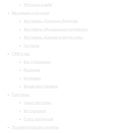
Ресторан и кафе
Фестивали и гастроли
Фестиваль «Площадь Искусств»
Фестиваль «Музыкальная коллекция»
Фестиваль «Барокко в белую ночь»
Гастроли
СМИ о нас
Все публикации
Рецензии
Интервью
Время Шостаковича
Партнеры
Наши партнеры
Фотогалерея
Стать партнером
Просветительские проекты