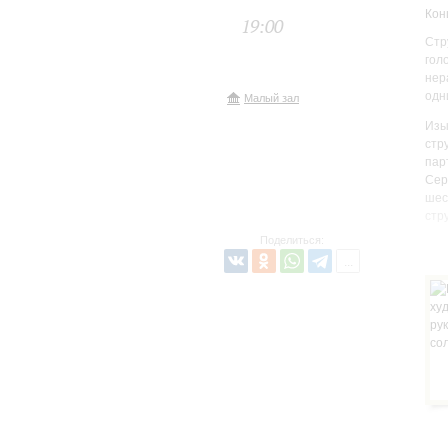
Кон
19:00
Стр
гол
нер
одн
Малый зал
Изы
стр
пар
Сер
шес
стр
Поделиться: