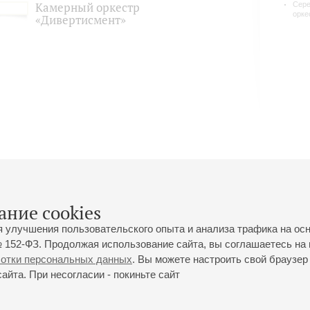
Камерный оркестр
Сере
орке
«Дивертисмент»
ание cookies
я улучшения пользовательского опыта и анализа трафика на ос
 152-ФЗ. Продолжая использование сайта, вы соглашаетесь на 
ботки персональных данных
. Вы можете настроить свой браузер 
йта. При несогласии - покиньте сайт
йловская ул., 2
Часы работы кассы Большого зала: с 11:00 до 20:30
0-01-80
Перерыв с 15:00 до 16:00
ий пр., 30
Часы работы кассы Малого зала: с 11:00 до 19:00