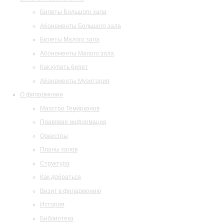
Билеты Большого зала
Абонементы Большого зала
Билеты Малого зала
Абонементы Малого зала
Как купить билет
Абонементы Музитория
О филармонии
Маэстро Темирканов
Правовая информация
Оркестры
Планы залов
Структура
Как добраться
Визит в филармонию
История
Библиотека