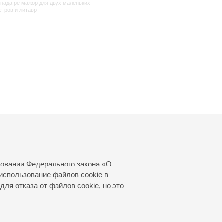
нада ре мажор для двух маленьких
стров и литавр
новании Федерального закона «О
использование файлов cookie в
для отказа от файлов cookie, но это
© 2000—2026
«Санкт-Петербургская
филармония им. Д.Д.Шостаковича»