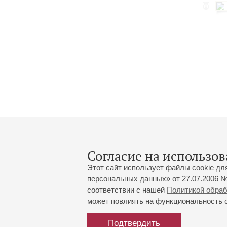
Согласие на использов
Этот сайт использует файлы cookie дл
персональных данных» от 27.07.2006 №
соответствии с нашей
Политикой обра
может повлиять на функциональность са
Большой зал:
191186, Санкт-Петербург, Миха
+7 (812) 240-01-00, +7 (812) 24
Подтвердить
Малый зал:
191011, Санкт-Петербург, Невск