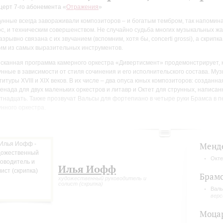
церт 7-го абонемента «
Отражения
»
унные всегда завораживали композиторов – и богатым тембром, так напоми
ос, и техническим совершенством. Не случайно судьба многих музыкальных ж
азрывно связана с их звучанием (вспомним, хотя бы, concerti grossi), а скрип
им из самых выразительных инструментов.
сканная программа камерного оркестра «Дивертисмент» продемонстрирует, к
унные в зависимости от стиля сочинения и его исполнительского состава. Му
титуры XVIII и XIX веков. В их числе – два опуса юных композиторов: создан
енада для двух маленьких оркестров и литавр и Октет для струнных, написа
тнадцать. Также прозвучат Вальсы для фортепиано в четыре руки Брамса в 
унного оркестра.
Менд
Окте
Илья Иофф
Брам
художественный руководитель и
солист (скрипка)
Валь
верс
Моца