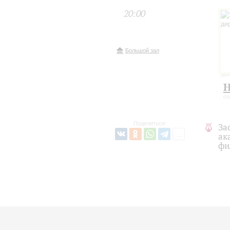
20:00
Большой зал
Н
со
Поделиться:
За
ак
фи