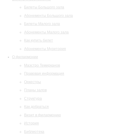
Билеты Большого зала
Абонементы Большого зала
Билеты Малого зала
Абонементы Малого зала
Как купить билет
Абонементы Музитория
О филармонии
Маэстро Темирканов
Правовая информация
Оркестры
Планы залов
Структура
Как добраться
Визит в филармонию
История
Библиотека