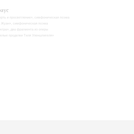
раус
рть и просветление», симфоническая поэма
 Жуан», симфоническая поэма
ктра», два фрагмента из оперы
елые проделки Тиля Уленшпигеля»