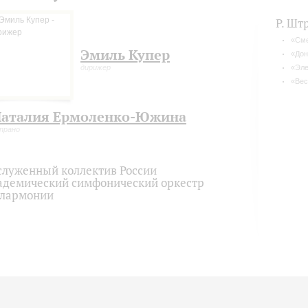
Р. Шт
«Сме
Эмиль Купер
«Дон
дирижер
«Эле
«Вес
аталия Ермоленко-Южина
прано
служенный коллектив России
адемический симфонический оркестр
лармонии