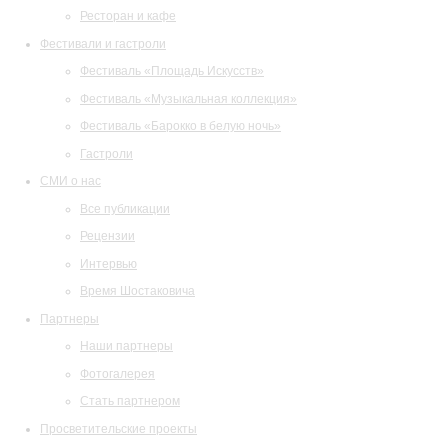
Ресторан и кафе
Фестивали и гастроли
Фестиваль «Площадь Искусств»
Фестиваль «Музыкальная коллекция»
Фестиваль «Барокко в белую ночь»
Гастроли
СМИ о нас
Все публикации
Рецензии
Интервью
Время Шостаковича
Партнеры
Наши партнеры
Фотогалерея
Стать партнером
Просветительские проекты