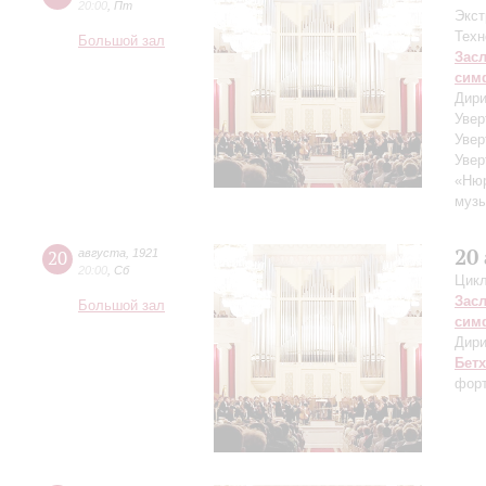
20:00
,
Пт
Экст
Техн
Большой зал
Зас
сим
Дири
Увер
Увер
Увер
«Нюр
музы
20
20
августа
,
1921
20:00
,
Сб
Цикл
Зас
Большой зал
сим
Дири
Бет
форт