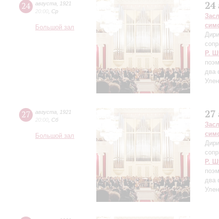
24
24
августа
,
1921
20:00
,
Ср
Зас
сим
Большой зал
Дири
сопр
Р. Ш
поэм
два 
Улен
27
27
августа
,
1921
20:00
,
Сб
Зас
сим
Большой зал
Дири
сопр
Р. Ш
поэм
два 
Улен