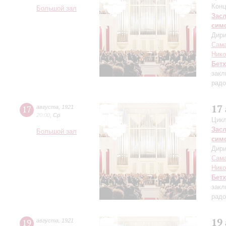
Конц
Большой зал
Зас
сим
Дири
Сама
Нико
Бет
закл
радо
17
17
августа
,
1921
20:00
,
Ср
Цикл
Зас
Большой зал
сим
Дири
Сама
Нико
Бет
закл
радо
19
19
августа
,
1921