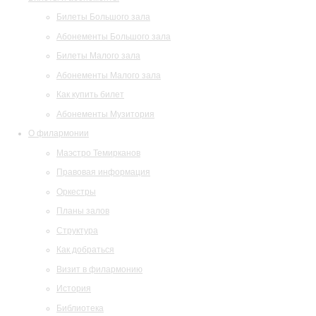
Билеты Большого зала
Абонементы Большого зала
Билеты Малого зала
Абонементы Малого зала
Как купить билет
Абонементы Музитория
О филармонии
Маэстро Темирканов
Правовая информация
Оркестры
Планы залов
Структура
Как добраться
Визит в филармонию
История
Библиотека