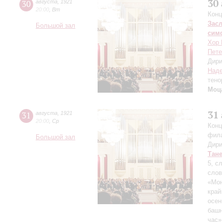
30
30
августа
,
1921
20:00
,
Вт
Конц
Зас
Большой зал
сим
Хор 
Пете
Дири
Над
тено
Моц
31
31
августа
,
1921
20:00
,
Ср
Конц
фил
Большой зал
Дири
Тан
5, с
слов
«Мон
край
осен
башн
час»