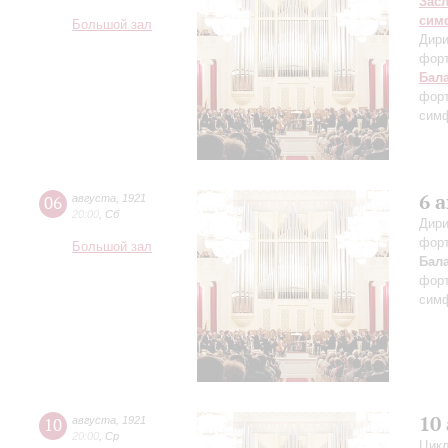
Зас
сим
Большой зал
Дири
фор
Бал
форт
симф
6 
06
августа
,
1921
20:00
,
Сб
Дири
фор
Большой зал
Бал
форт
симф
10
10
августа
,
1921
20:00
,
Ср
Цикл