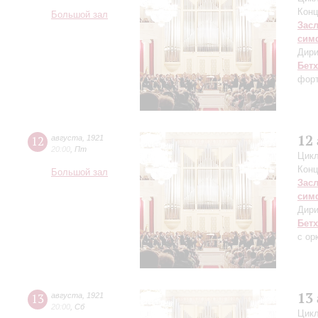
Конц
Большой зал
Зас
сим
Дири
Бет
форт
12
12
августа
,
1921
20:00
,
Пт
Цикл
Конц
Большой зал
Зас
сим
Дири
Бет
с ор
13
13
августа
,
1921
20:00
,
Сб
Цикл