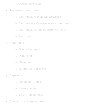
Ресторан и кафе
Фестивали и гастроли
Фестиваль «Площадь Искусств»
Фестиваль «Музыкальная коллекция»
Фестиваль «Барокко в белую ночь»
Гастроли
СМИ о нас
Все публикации
Рецензии
Интервью
Время Шостаковича
Партнеры
Наши партнеры
Фотогалерея
Стать партнером
Просветительские проекты