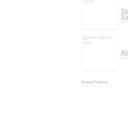
Т
Ха
орга
Юл
орга
Леонид Гаккель
вступительное слово