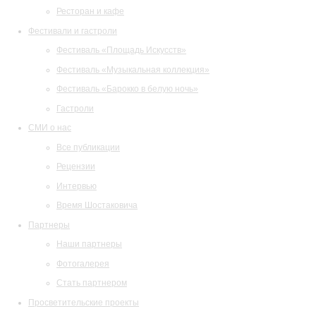
Ресторан и кафе
Фестивали и гастроли
Фестиваль «Площадь Искусств»
Фестиваль «Музыкальная коллекция»
Фестиваль «Барокко в белую ночь»
Гастроли
СМИ о нас
Все публикации
Рецензии
Интервью
Время Шостаковича
Партнеры
Наши партнеры
Фотогалерея
Стать партнером
Просветительские проекты