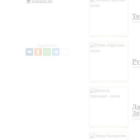
Большой зал
Та
орга
Поделиться:
Ру
орга
Да
За
орга