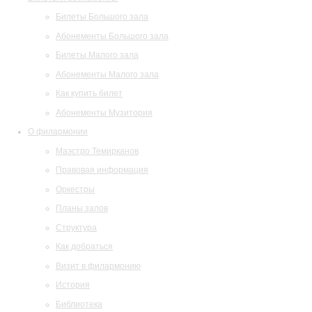
Билеты Большого зала
Абонементы Большого зала
Билеты Малого зала
Абонементы Малого зала
Как купить билет
Абонементы Музитория
О филармонии
Маэстро Темирканов
Правовая информация
Оркестры
Планы залов
Структура
Как добраться
Визит в филармонию
История
Библиотека