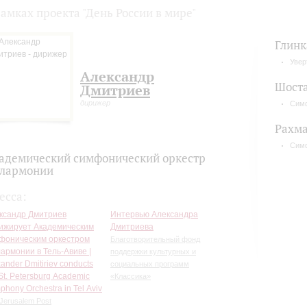
рамках проекта "День России в мире"
Глинк
Увер
Александр
Шост
Дмитриев
дирижер
Сим
Рахм
Сим
адемический симфонический оркестр
лармонии
есса:
ксандр Дмитриев
Интервью Александра
ижирует Академическим
Дмитриева
фоническим оркестром
Благотворительный фонд
армонии в Тель-Авиве |
поддержки культурных и
ander Dmitiriev conducts
социальных программ
St. Petersburg Academic
«Классика»
hony Orchestra in Tel Aviv
Jerusalem Post