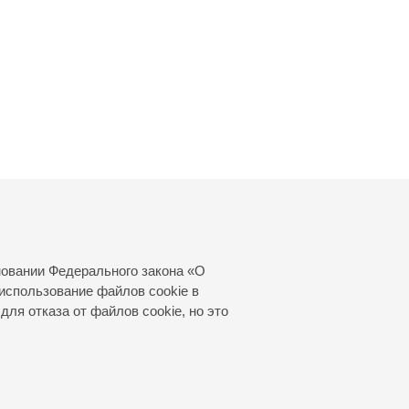
новании Федерального закона «О
использование файлов cookie в
для отказа от файлов cookie, но это
© 2000—2026
«Санкт-Петербургская
филармония им. Д.Д.Шостаковича»