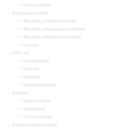
Ресторан и кафе
Фестивали и гастроли
Фестиваль «Площадь Искусств»
Фестиваль «Музыкальная коллекция»
Фестиваль «Барокко в белую ночь»
Гастроли
СМИ о нас
Все публикации
Рецензии
Интервью
Время Шостаковича
Партнеры
Наши партнеры
Фотогалерея
Стать партнером
Просветительские проекты