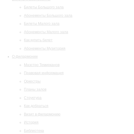
Билеты Большого зала
Абонементы Большого зала
Билеты Малого зала
Абонементы Малого зала
Как купить билет
Абонементы Музитория
О филармонии
Маэстро Темирканов
Правовая информация
Оркестры
Планы залов
Структура
Как добраться
Визит в филармонию
История
Библиотека