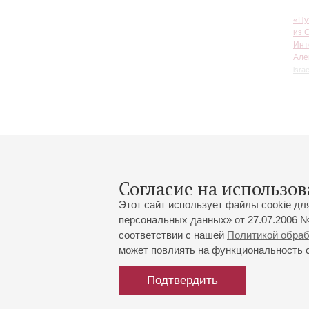
«Пу
из 
Инт
Але
israe
Согласие на использов
Этот сайт использует файлы cookie дл
персональных данных» от 27.07.2006 №
соответствии с нашей
Политикой обра
может повлиять на функциональность са
Большой зал:
191186, Санкт-Петербург, Миха
+7 (812) 240-01-00, +7 (812) 24
Подтвердить
Малый зал:
191011, Санкт-Петербург, Невск
+7 (812) 240-01-00, +7 (812) 24
Напишите нам: