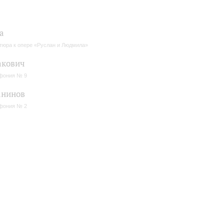
а
тюра к опере «Руслан и Людмила»
акович
фония № 9
анинов
фония № 2