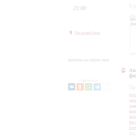
В 
21:00
The Israeli Opera
Билеты на сайте зала
Ак
фи
Поделиться:
Пр
Але
дир
сим
фил
Alex
the 
Symp
The 