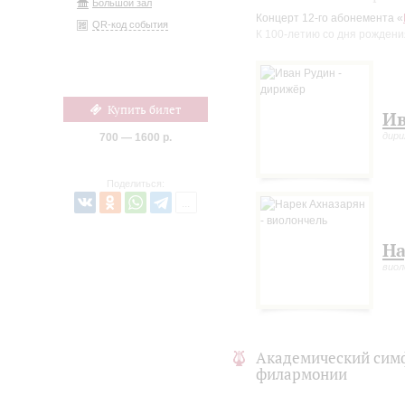
Большой зал
Концерт 12-го абонемента «
QR-код события
К 100-летию со дня рожден
Купить билет
Ив
дир
700 — 1600 р.
Поделиться:
На
виол
Академический сим
филармонии