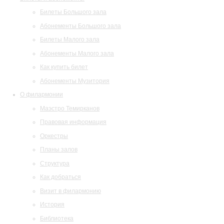
Билеты Большого зала
Абонементы Большого зала
Билеты Малого зала
Абонементы Малого зала
Как купить билет
Абонементы Музитория
О филармонии
Маэстро Темирканов
Правовая информация
Оркестры
Планы залов
Структура
Как добраться
Визит в филармонию
История
Библиотека