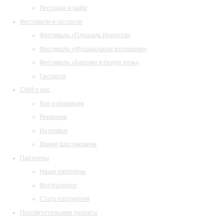
Ресторан и кафе
Фестивали и гастроли
Фестиваль «Площадь Искусств»
Фестиваль «Музыкальная коллекция»
Фестиваль «Барокко в белую ночь»
Гастроли
СМИ о нас
Все публикации
Рецензии
Интервью
Время Шостаковича
Партнеры
Наши партнеры
Фотогалерея
Стать партнером
Просветительские проекты