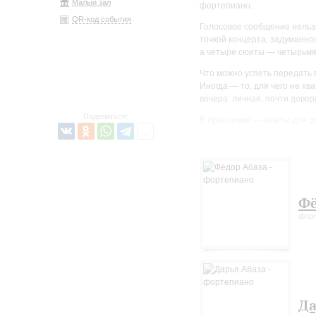
Малый зал
фортепиано.
QR-код события
Голосовое сообщение нельзя
точкой концерта, задуманног
а четыре сюиты — четырьмя
Что можно успеть передать
Иногда — то, для чего не хв
вечера: личная, почти дове
Поделиться:
В программе — сюиты для д
Шостаковича. Эта музыка оч
сюита здесь каждый раз ока
слышатся речь, память, игра,
Фё
фор
Да