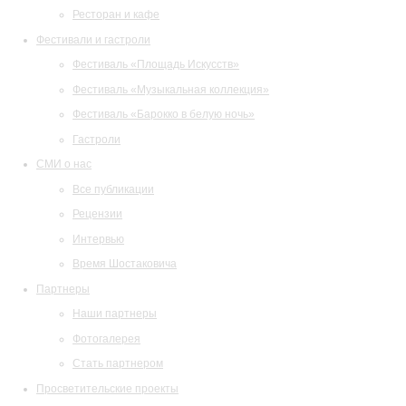
Ресторан и кафе
Фестивали и гастроли
Фестиваль «Площадь Искусств»
Фестиваль «Музыкальная коллекция»
Фестиваль «Барокко в белую ночь»
Гастроли
СМИ о нас
Все публикации
Рецензии
Интервью
Время Шостаковича
Партнеры
Наши партнеры
Фотогалерея
Стать партнером
Просветительские проекты