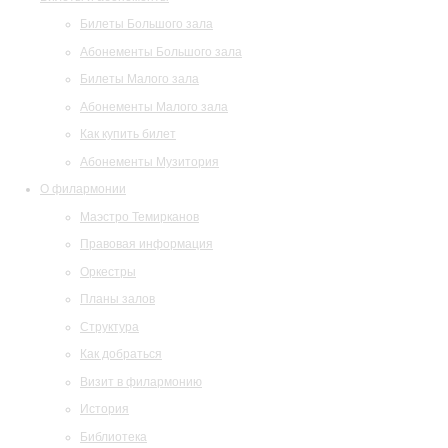
Билеты Большого зала
Абонементы Большого зала
Билеты Малого зала
Абонементы Малого зала
Как купить билет
Абонементы Музитория
О филармонии
Маэстро Темирканов
Правовая информация
Оркестры
Планы залов
Структура
Как добраться
Визит в филармонию
История
Библиотека