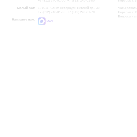
+7 (812) 240-01-00, +7 (812) 240-01-80
Перерыв с 1
Малый зал:
191011, Санкт-Петербург, Невский пр., 30
Часы работы
+7 (812) 240-01-00, +7 (812) 240-01-70
Перерыв с 1
Вопросы на
Напишите нам:
MAX