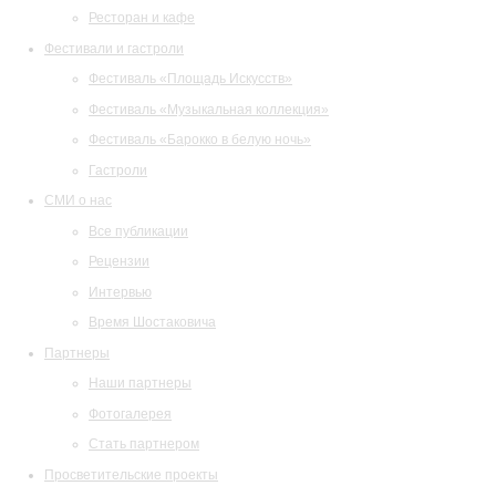
Ресторан и кафе
Фестивали и гастроли
Фестиваль «Площадь Искусств»
Фестиваль «Музыкальная коллекция»
Фестиваль «Барокко в белую ночь»
Гастроли
СМИ о нас
Все публикации
Рецензии
Интервью
Время Шостаковича
Партнеры
Наши партнеры
Фотогалерея
Стать партнером
Просветительские проекты