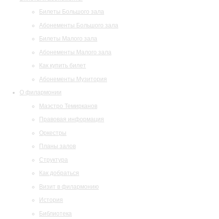
Билеты Большого зала
Абонементы Большого зала
Билеты Малого зала
Абонементы Малого зала
Как купить билет
Абонементы Музитория
О филармонии
Маэстро Темирканов
Правовая информация
Оркестры
Планы залов
Структура
Как добраться
Визит в филармонию
История
Библиотека