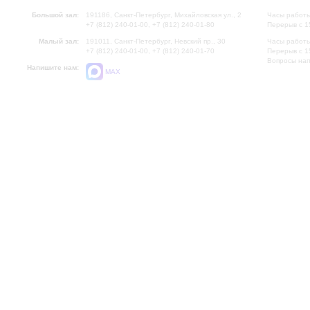
Большой зал:
191186, Санкт-Петербург, Михайловская ул., 2
Часы работы
+7 (812) 240-01-00, +7 (812) 240-01-80
Перерыв с 1
Малый зал:
191011, Санкт-Петербург, Невский пр., 30
Часы работы
+7 (812) 240-01-00, +7 (812) 240-01-70
Перерыв с 1
Вопросы на
Напишите нам:
MAX