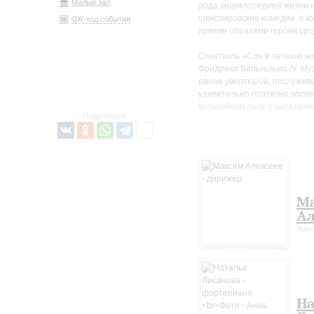
Малый зал
рода энциклопедией жизни и
шекспировские комедии, в к
QR-код события
яркими образами героев сро
Спектакль «Сон в летнюю но
Фридриха Вильгельма IV. Му
ранее увертюрой, послужив
удивительно поэтично воспе
волшебном лесу, с населен
Поделиться:
Предшественником творения
фантастического царства. Н
действе, образуют изысканн
лет подряд дарит слушателям
Симфоническая пьеса «Не со
М
Остроумный коллаж объедин
Ал
языка его предшественников
дир
Программу откроет Первый ф
словно в совершенной жемч
одухотворенными лирически
На