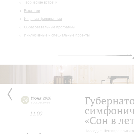
Творческие встречи
Выставки
Издания филармонии
Образовательные программы
Инклюзивные и специальные проекты
Губернат
Июня
2026
14
воскресенье
симфонич
14:00
«Сон в ле
Наследие Шекспира притягат