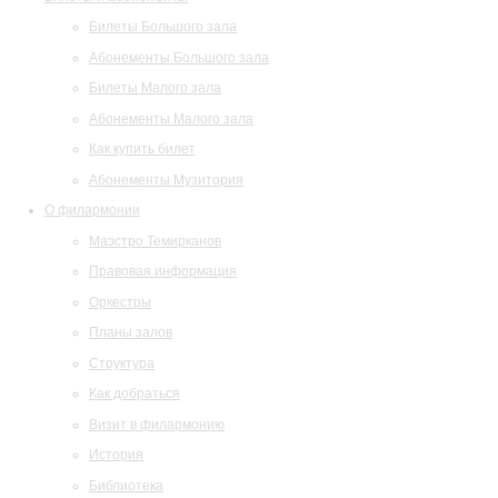
Билеты Большого зала
Абонементы Большого зала
Билеты Малого зала
Абонементы Малого зала
Как купить билет
Абонементы Музитория
О филармонии
Маэстро Темирканов
Правовая информация
Оркестры
Планы залов
Структура
Как добраться
Визит в филармонию
История
Библиотека