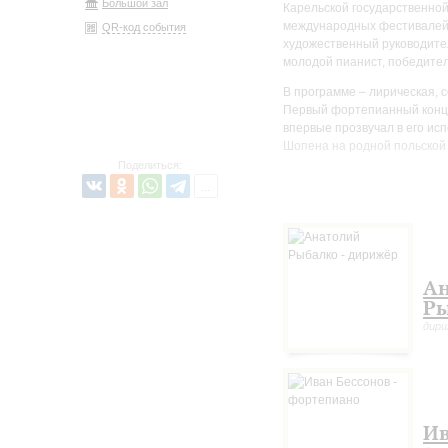
Большой зал
Карельской государственной
международных фестивалей,
QR-код события
художественный руководите
молодой пианист, победител
В программе – лирическая, 
Первый фортепианный конце
впервые прозвучал в его ис
Шопена на родной польской
Поделиться:
Ан
Р
дир
Ив