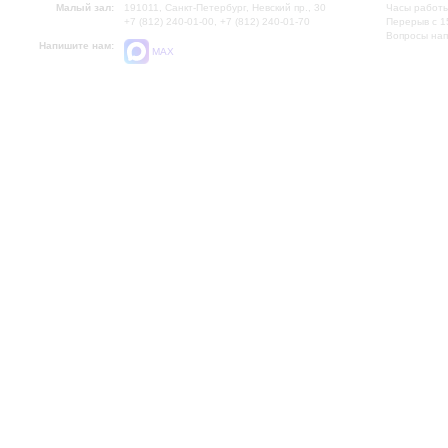
Малый зал:
191011, Санкт-Петербург, Невский пр., 30
Часы работы
+7 (812) 240-01-00, +7 (812) 240-01-70
Перерыв с 1
Вопросы на
Напишите нам:
MAX