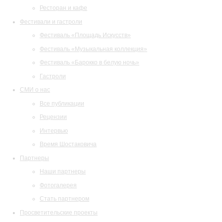
Ресторан и кафе
Фестивали и гастроли
Фестиваль «Площадь Искусств»
Фестиваль «Музыкальная коллекция»
Фестиваль «Барокко в белую ночь»
Гастроли
СМИ о нас
Все публикации
Рецензии
Интервью
Время Шостаковича
Партнеры
Наши партнеры
Фотогалерея
Стать партнером
Просветительские проекты