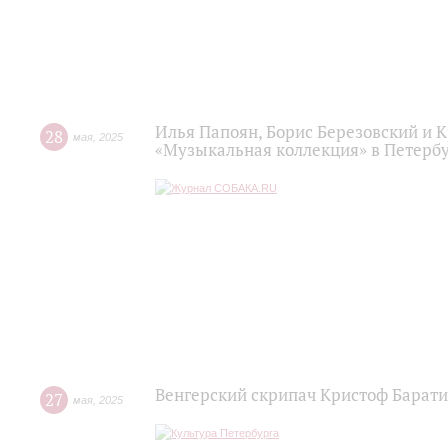
Илья Папоян, Борис Березовский и 
28
мая
,
2025
«Музыкальная коллекция» в Петерб
Венгерский скрипач Кристоф Барат
27
мая
,
2025