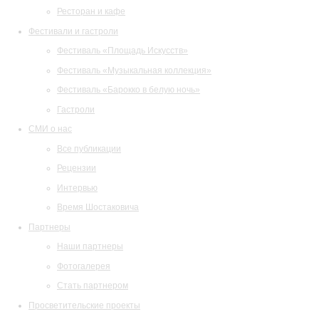
Ресторан и кафе
Фестивали и гастроли
Фестиваль «Площадь Искусств»
Фестиваль «Музыкальная коллекция»
Фестиваль «Барокко в белую ночь»
Гастроли
СМИ о нас
Все публикации
Рецензии
Интервью
Время Шостаковича
Партнеры
Наши партнеры
Фотогалерея
Стать партнером
Просветительские проекты