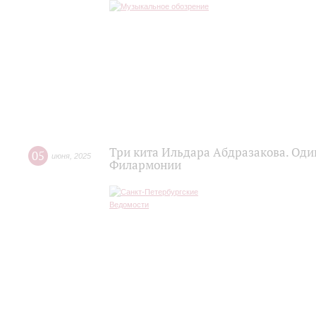
Три кита Ильдара Абдразакова. Оди
05
июня
,
2025
Филармонии