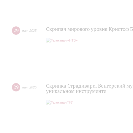
Скрипач мирового уровня Кристоф Б
29
мая
,
2025
Скрипка Страдивари. Венгерский му
29
мая
,
2025
уникальном инструменте