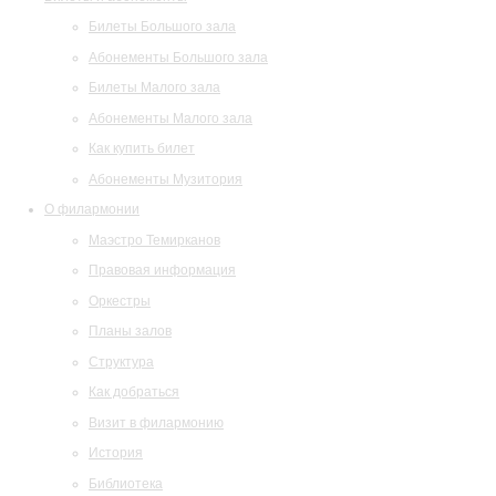
Билеты Большого зала
Абонементы Большого зала
Билеты Малого зала
Абонементы Малого зала
Как купить билет
Абонементы Музитория
О филармонии
Маэстро Темирканов
Правовая информация
Оркестры
Планы залов
Структура
Как добраться
Визит в филармонию
История
Библиотека