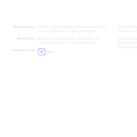
Большой зал:
191186, Санкт-Петербург, Михайловская ул., 2
Часы работы
+7 (812) 240-01-00, +7 (812) 240-01-80
Перерыв с 1
Малый зал:
191011, Санкт-Петербург, Невский пр., 30
Часы работы
+7 (812) 240-01-00, +7 (812) 240-01-70
Перерыв с 1
Вопросы на
Напишите нам:
MAX