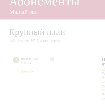
Абонементы
Малый зал
Крупный план
Абонемент № 7, 6 концертов
П
19
февраля
,
2021
19:00
,
Пт
Ф
К
Малый зал
Ху
Л
С
М
ск
№ 
и 