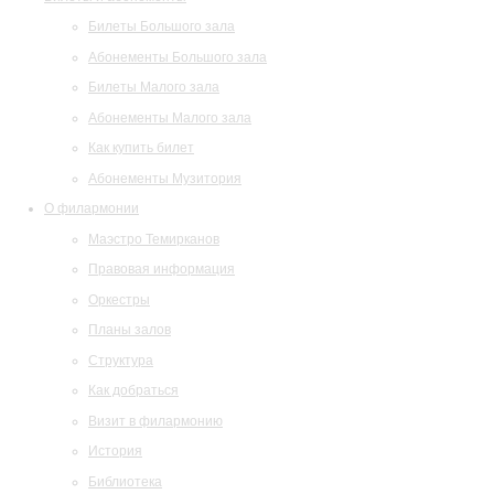
Билеты Большого зала
Абонементы Большого зала
Билеты Малого зала
Абонементы Малого зала
Как купить билет
Абонементы Музитория
О филармонии
Маэстро Темирканов
Правовая информация
Оркестры
Планы залов
Структура
Как добраться
Визит в филармонию
История
Библиотека