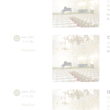
Ал
М
"R
Б
И
Т
11
мая
,
2021
19:00
,
Вт
К
Ху
Малый зал
М
Н
23
июня
,
2021
19:00
,
Ср
К
«
Малый зал
Ан