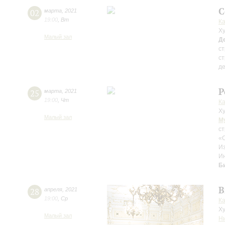
С
02
марта
,
2021
19:00
,
Вт
К
Ху
Малый зал
Д
ст
ст
д
Р
25
марта
,
2021
19:00
,
Чт
К
Ху
Малый зал
М
ст
«С
И
Ин
Б
В
28
апреля
,
2021
19:00
,
Ср
К
Ху
Малый зал
Н