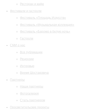
Ресторан и кафе
Фестивали и гастроли
Фестиваль «Площадь Искусств»
Фестиваль «Музыкальная коллекция»
Фестиваль «Барокко в белую ночь»
Гастроли
СМИ о нас
Все публикации
Рецензии
Интервью
Время Шостаковича
Партнеры
Наши партнеры
Фотогалерея
Стать партнером
Просветительские проекты