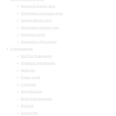
Билеты Большого зала
Абонементы Большого зала
Билеты Малого зала
Абонементы Малого зала
Как купить билет
Абонементы Музитория
О филармонии
Маэстро Темирканов
Правовая информация
Оркестры
Планы залов
Структура
Как добраться
Визит в филармонию
История
Библиотека