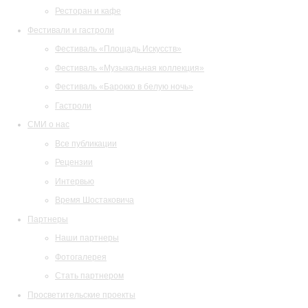
Ресторан и кафе
Фестивали и гастроли
Фестиваль «Площадь Искусств»
Фестиваль «Музыкальная коллекция»
Фестиваль «Барокко в белую ночь»
Гастроли
СМИ о нас
Все публикации
Рецензии
Интервью
Время Шостаковича
Партнеры
Наши партнеры
Фотогалерея
Стать партнером
Просветительские проекты