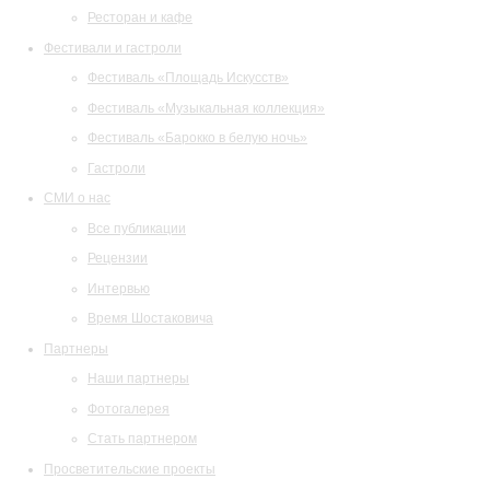
Ресторан и кафе
Фестивали и гастроли
Фестиваль «Площадь Искусств»
Фестиваль «Музыкальная коллекция»
Фестиваль «Барокко в белую ночь»
Гастроли
СМИ о нас
Все публикации
Рецензии
Интервью
Время Шостаковича
Партнеры
Наши партнеры
Фотогалерея
Стать партнером
Просветительские проекты