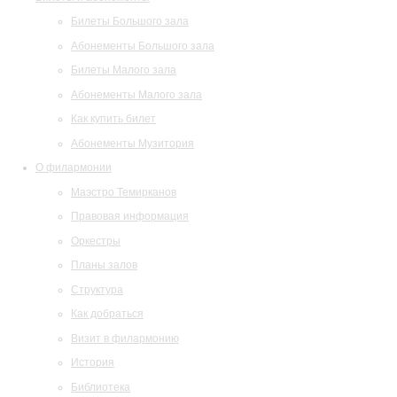
Билеты Большого зала
Абонементы Большого зала
Билеты Малого зала
Абонементы Малого зала
Как купить билет
Абонементы Музитория
О филармонии
Маэстро Темирканов
Правовая информация
Оркестры
Планы залов
Структура
Как добраться
Визит в филармонию
История
Библиотека