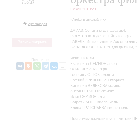
15:00
Сезон 2019/20
«Арфа в ансамблях»
Арт-галерея
ДАМАЗ. Сонатина для двух арф
РОТА. Соната для флейты и арфы
РАВЕЛЬ. Интродукция и Аллегро для 
Запись закрыта
ВИЛА-ЛОБОС. Квинтет для флейты, ск
Исполнители:
Поделиться:
Екатерина СЕМИОН арфа
Ольга ЯРКИНА арфа
Георгий ДОЛГОВ флейта
Евгений КРИВОШЕИН кларнет
Виктория ВЕЛЬКОВА скрипка
Антон БОРИСОВ скрипка
Илья СЕМИОН альт
Баграт ЛАППО виолончель
Елена ГРИГОРЬЕВА виолончель
Программу комменитрует Дмитрий П