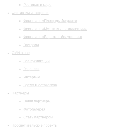
Ресторан и кафе
Фестивали и гастроли
Фестиваль «Площадь Искусств»
Фестиваль «Музыкальная коллекция»
Фестиваль «Барокко в белую ночь»
Гастроли
СМИ о нас
Все публикации
Рецензии
Интервью
Время Шостаковича
Партнеры
Наши партнеры
Фотогалерея
Стать партнером
Просветительские проекты