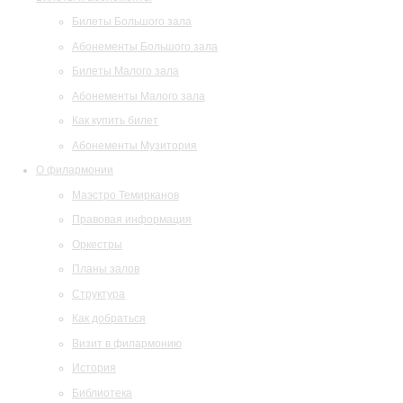
Билеты Большого зала
Абонементы Большого зала
Билеты Малого зала
Абонементы Малого зала
Как купить билет
Абонементы Музитория
О филармонии
Маэстро Темирканов
Правовая информация
Оркестры
Планы залов
Структура
Как добраться
Визит в филармонию
История
Библиотека