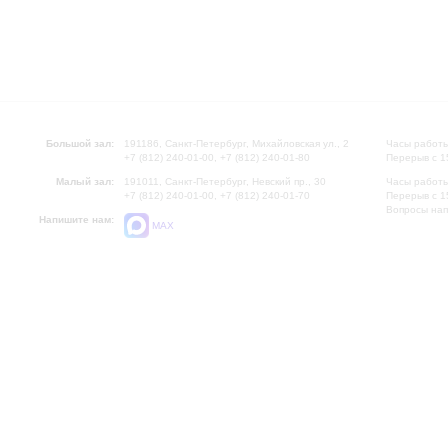
Большой зал:
191186, Санкт-Петербург, Михайловская ул., 2
Часы работы
+7 (812) 240-01-00, +7 (812) 240-01-80
Перерыв с 1
Малый зал:
191011, Санкт-Петербург, Невский пр., 30
Часы работы
+7 (812) 240-01-00, +7 (812) 240-01-70
Перерыв с 1
Вопросы на
Напишите нам:
MAX