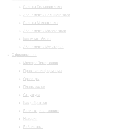
Билеты Большого зала
Абонементы Большого зала
Билеты Малого зала
Абонементы Малого зала
Как купить билет
Абонементы Музитория
О филармонии
Маэстро Темирканов
Правовая информация
Оркестры
Планы залов
Структура
Как добраться
Визит в филармонию
История
Библиотека