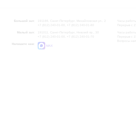
Большой зал:
191186, Санкт-Петербург, Михайловская ул., 2
Часы работы
+7 (812) 240-01-00, +7 (812) 240-01-80
Перерыв с 1
Малый зал:
191011, Санкт-Петербург, Невский пр., 30
Часы работы
+7 (812) 240-01-00, +7 (812) 240-01-70
Перерыв с 1
Вопросы на
Напишите нам:
MAX