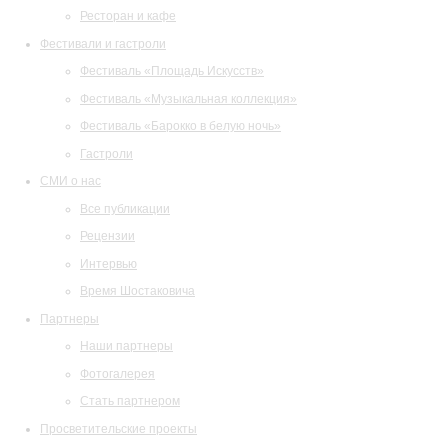
Ресторан и кафе
Фестивали и гастроли
Фестиваль «Площадь Искусств»
Фестиваль «Музыкальная коллекция»
Фестиваль «Барокко в белую ночь»
Гастроли
СМИ о нас
Все публикации
Рецензии
Интервью
Время Шостаковича
Партнеры
Наши партнеры
Фотогалерея
Стать партнером
Просветительские проекты