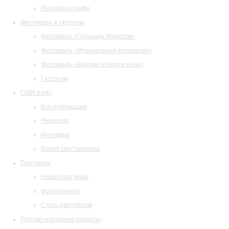
Ресторан и кафе
Фестивали и гастроли
Фестиваль «Площадь Искусств»
Фестиваль «Музыкальная коллекция»
Фестиваль «Барокко в белую ночь»
Гастроли
СМИ о нас
Все публикации
Рецензии
Интервью
Время Шостаковича
Партнеры
Наши партнеры
Фотогалерея
Стать партнером
Просветительские проекты