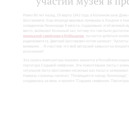
участии музея в пр
Ровно 80 лет назад, 29 марта 1942 года, в Колонном зале До
Шостаковича. Еще впереди мировые премьеры в Лондоне и Нью
осажденном Ленинграде 9 августа, подарившее этой великой м
место, выбирают Колонный зал, потому что там было достато
премьерой симфонии в Куйбышеве
, пытается добиться необх
радиокомитета. Дмитрий Шостакович потом напишет: "Артисты
внимание… Я счастлив, что мой авторский замысел на концерте
исполнения".
Эта запись композитора бережно хранится в Российском национ
партитура Седьмой симфонии. Эти пожелтевшие листы с ровным
титульном листе Шостакович несколько раз писал и зачеркивал
Наверху страницы написал: "Посвящается городу Ленинграду". О
создавалась на века, и проекте "Седьмая симфония. Партитура