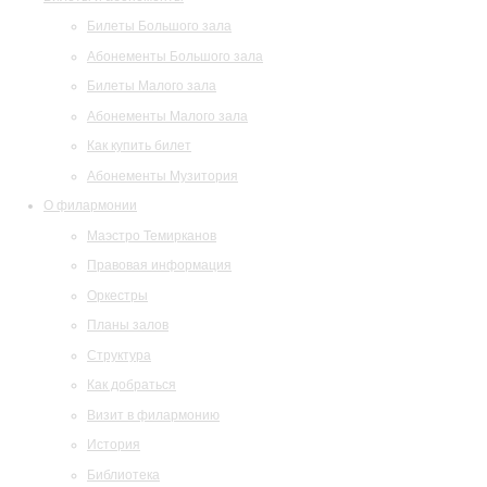
Билеты Большого зала
Абонементы Большого зала
Билеты Малого зала
Абонементы Малого зала
Как купить билет
Абонементы Музитория
О филармонии
Маэстро Темирканов
Правовая информация
Оркестры
Планы залов
Структура
Как добраться
Визит в филармонию
История
Библиотека