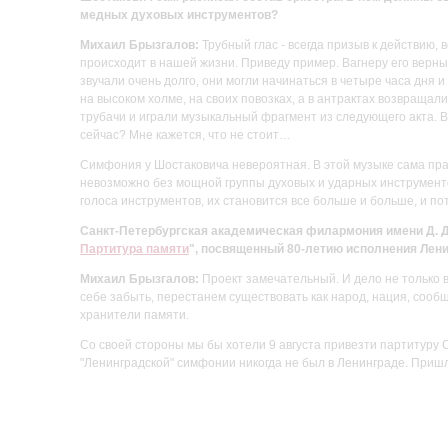
медных духовых инструментов?
Михаил Брызгалов:
Трубный глас - всегда призыв к действию, 
происходит в нашей жизни. Приведу пример. Вагнеру его верн
звучали очень долго, они могли начинаться в четыре часа дня 
на высоком холме, на своих повозках, а в антрактах возвращали
трубачи и играли музыкальный фрагмент из следующего акта. В
сейчас? Мне кажется, что не стоит…
Симфония у Шостаковича невероятная. В этой музыке сама пра
невозможно без мощной группы духовых и ударных инструменто
голоса инструментов, их становится все больше и больше, и по
Санкт-Петербургская академическая филармония имени Д. Д
Партитура памяти
", посвященный 80-летию исполнения Лени
Михаил Брызгалов:
Проект замечательный. И дело не только в
себе забыть, перестанем существовать как народ, нация, сооб
хранители памяти.
Со своей стороны мы бы хотели 9 августа привезти партитуру
"Ленинградской" симфонии никогда не был в Ленинграде. Пришл