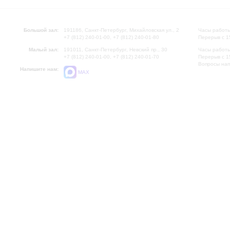
Большой зал:
191186, Санкт-Петербург, Михайловская ул., 2
Часы работы
+7 (812) 240-01-00, +7 (812) 240-01-80
Перерыв с 1
Малый зал:
191011, Санкт-Петербург, Невский пр., 30
Часы работы
+7 (812) 240-01-00, +7 (812) 240-01-70
Перерыв с 1
Вопросы на
Напишите нам:
MAX