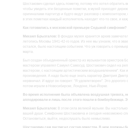
Шостакович сделал здесь пометку, потому что хотел обратить 
чтобы увидеть эти бесценные пометки, в музей приходят дириж
оригиналами партитур и будто ведут разговор с композитором, 
в этих пометках каждый исполнитель находит что-то свое, и ка
Как готовились к московской премьере Седьмой симфонии?
Михаил Брызгалов:
В фондах музея хранится архив замечате
летопись Москвы 1941-42-го годов. Из нее мы узнаем, что в эв
остался, было настоящим событием. Что уж говорить о премьер
марта.
Был создан объединенный оркестр из музыкантов оркестров Бо
мастерски управлял Самуил Самосуд. Шостакович сидел на реп
мастерски, с настоящим артистическим воодушевлением". Как 
произведения. А надо было еще знать характер Дмитрия Дмитр
нервничал. И вдруг он говорит: "Я удовлетворен". Это дорогог
потом играли в Новосибирске, Лондоне, Нью-Йорке.
Во время исполнения была объявлена воздушная тревога, но
аплодировали и лишь после этого пошли в бомбоубежище. Эт
Михаил Брызгалов:
В этом сила великой музыки. Вы настолько 
вашей души. Симфонию Шостаковича и сегодня невозможно спок
Остановиться, выйти, недослушать было немыслимо.
Шостакович сам расписал состав оркестра. В нем должны был