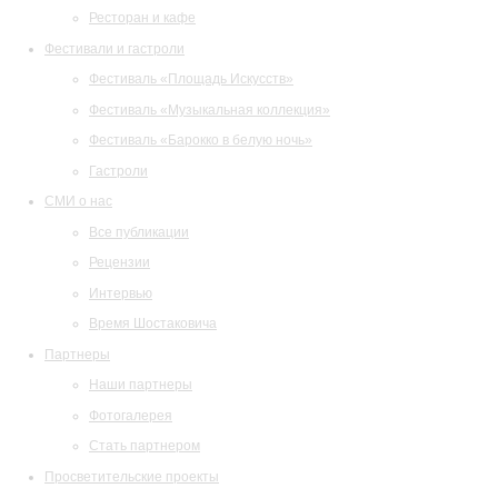
Ресторан и кафе
Фестивали и гастроли
Фестиваль «Площадь Искусств»
Фестиваль «Музыкальная коллекция»
Фестиваль «Барокко в белую ночь»
Гастроли
СМИ о нас
Все публикации
Рецензии
Интервью
Время Шостаковича
Партнеры
Наши партнеры
Фотогалерея
Стать партнером
Просветительские проекты