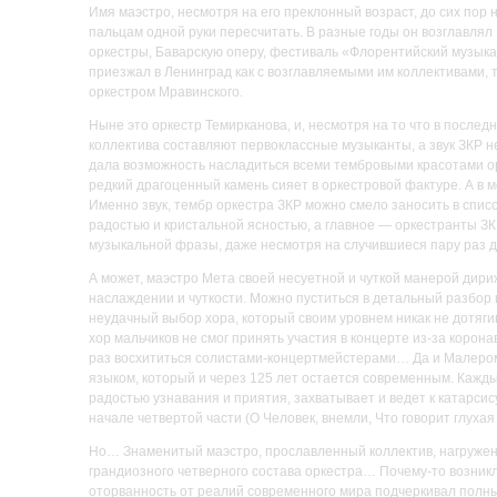
Имя маэстро, несмотря на его преклонный возраст, до сих пор
пальцам одной руки пересчитать. В разные годы он возглавля
оркестры, Баварскую оперу, фестиваль «Флорентийский музыка
приезжал в Ленинград как с возглавляемыми им коллективами, 
оркестром Мравинского.
Ныне это оркестр Темирканова, и, несмотря на то что в послед
коллектива составляют первоклассные музыканты, а звук ЗКР
дала возможность насладиться всеми тембровыми красотами ор
редкий драгоценный камень сияет в оркестровой фактуре. А в 
Именно звук, тембр оркестра ЗКР можно смело заносить в спис
радостью и кристальной ясностью, а главное — оркестранты З
музыкальной фразы, даже несмотря на случившиеся пару раз д
А может, маэстро Мета своей несуетной и чуткой манерой дир
наслаждении и чуткости. Можно пуститься в детальный разбор 
неудачный выбор хора, который своим уровнем никак не дотяги
хор мальчиков не смог принять участия в концерте из‑за коро
раз восхититься солистами-концертмейстерами… Да и Малером,
языком, который и через 125 лет остается современным. Кажд
радостью узнавания и приятия, захватывает и ведет к катарси
начале четвертой части (О Человек, внемли, Что говорит глуха
Но… Знаменитый маэстро, прославленный коллектив, нагруже
грандиозного четверного состава оркестра… Почему‑то возник
оторванность от реалий современного мира подчеркивал полный