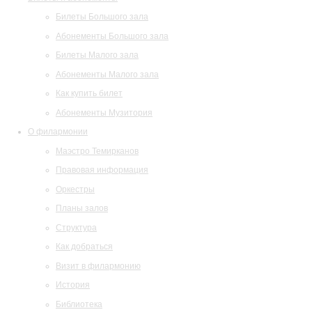
Билеты Большого зала
Абонементы Большого зала
Билеты Малого зала
Абонементы Малого зала
Как купить билет
Абонементы Музитория
О филармонии
Маэстро Темирканов
Правовая информация
Оркестры
Планы залов
Структура
Как добраться
Визит в филармонию
История
Библиотека