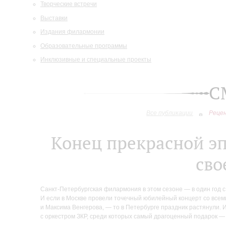
Творческие встречи
Выставки
Издания филармонии
Образовательные программы
Инклюзивные и специальные проекты
С
Все публикации
Реце
Конец прекрасной э
сво
Санкт-Петербургская филармония в этом сезоне — в один год с
И если в Москве провели точечный юбилейный концерт со все
и Максима Венгерова, — то в Петербурге праздник растянули
с оркестром ЗКР, среди которых самый драгоценный подарок — 