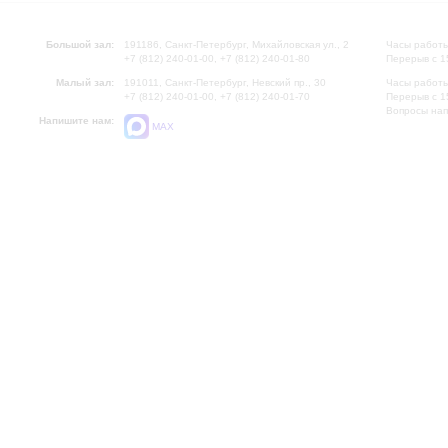
Большой зал:
191186, Санкт-Петербург, Михайловская ул., 2
Часы работы
+7 (812) 240-01-00, +7 (812) 240-01-80
Перерыв с 1
Малый зал:
191011, Санкт-Петербург, Невский пр., 30
Часы работы
+7 (812) 240-01-00, +7 (812) 240-01-70
Перерыв с 1
Вопросы на
Напишите нам:
MAX