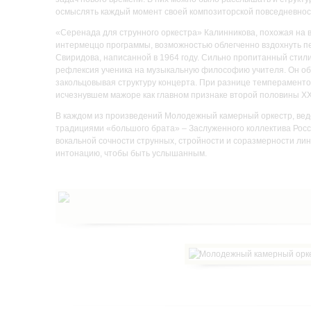
осмыслять каждый момент своей композиторской повседневнос
«Серенада для струнного оркестра» Калинникова, похожая на
интермеццо программы, возможностью облегченно вздохнуть п
Свиридова, написанной в 1964 году. Сильно пропитанный стили
рефлексия ученика на музыкальную философию учителя. Он об
закольцовывая структуру концерта. При разнице темпераменто
исчезнувшем мажоре как главном признаке второй половины ХХ
В каждом из произведений Молодежный камерный оркестр, вед
традициями «большого брата» – Заслуженного коллектива Росси
вокальной сочности струнных, стройности и соразмерности ли
интонацию, чтобы быть услышанным.