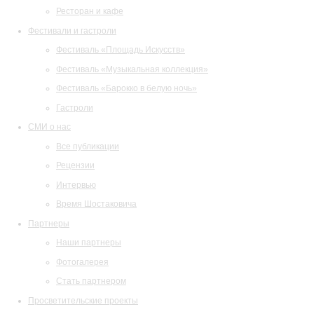
Ресторан и кафе
Фестивали и гастроли
Фестиваль «Площадь Искусств»
Фестиваль «Музыкальная коллекция»
Фестиваль «Барокко в белую ночь»
Гастроли
СМИ о нас
Все публикации
Рецензии
Интервью
Время Шостаковича
Партнеры
Наши партнеры
Фотогалерея
Стать партнером
Просветительские проекты