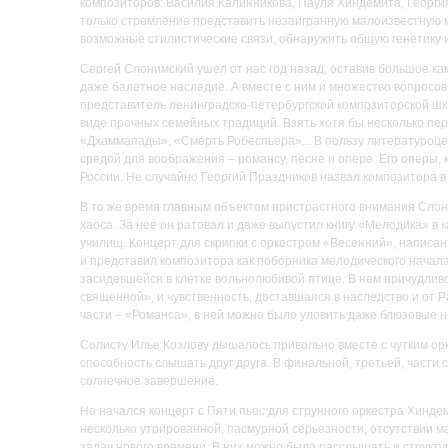
композиторов: Василия Калинникова, Пауля Хиндемита, Георги
только стремление представить незаигранную малоизвестную м
возможные стилистические связи, обнаружить общую генетику 
Сергей Слонимский ушел от нас год назад, оставив большое к
даже балетное наследие. А вместе с ним и множество вопросов
представитель ленинградско-петербургской композиторской шк
виде прочных семейных традиций. Взять хотя бы несколько пе
«Дхаммапады», «Смерть Робеспьера»... В пользу литературоцен
средой для воображения – романсу, песне и опере. Его оперы, к
России. Не случайно Георгий Праздников назвал композитора 
В то же время главным объектом пристрастного внимания Слон
хаоса. За нее он ратовал и даже выпустил книгу «Мелодика» в 
училищ. Концерт для скрипки с оркестром «Весенний», написанны
и представил композитора как поборника мелодического начала.
засидевшейся в клетке вольнолюбивой птице. В нем причудлив
священной», и чувственность, доставшаяся в наследство и от Р
части – «Романса», в ней можно было уловить даже блюзовые н
Солисту Илье Козлову дышалось привольно вместе с чутким ор
способность слышать друг друга. В финальной, третьей, части
солнечное завершение.
Но начался концерт с Пяти пьес для струнного оркестра Хиндем
несколько утрированной, пасмурной серьезности, отсутствии 
задач нового времени. В них можно было расслышать и структ