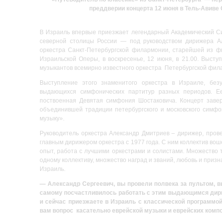
преддверии концерта 12 июня в Тель-Авиве
В Израиль впервые приезжает легендарный Академический С
северной столицы России — под руководством дирижера Ал
оркестра Санкт-Петербургской филармонии, старейшей из фи
Израильской Оперы, в воскресенье, 12 июня, в 21.00. Выст
музыкантов всемирно известного оркестра Петербургской филар
Выступление этого знаменитого оркестра в Израиле, без
выдающихся симфонических партитур разных периодов. Ее
поствоенная Девятая симфония Шостаковича. Концерт заве
объединившей традиции петербургского и московского симфо
музыку».
Руководитель оркестра Александр Дмитриев – дирижер, пров
главным дирижером оркестра с 1977 года. С ним коллектив вош
опыт, работа с лучшими оркестрами и солистами. Множество 
одному коллективу, множество наград и званий, любовь и приз
Израиль.
— Александр Сергеевич, вы провели полвека за пультом, в
самому посчастливилось работать с этим выдающимся дириж
и сейчас приезжаете в Израиль с классической программо
вам вопрос касательно еврейской музыки и еврейских компо