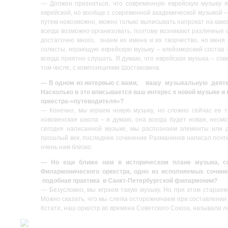
— Должен признаться, что современную еврейскую музыку я 
еврейской, но вообще с современной академической музыкой 
путем невозможно, можно только выписывать напрокат на какой
всегда возможно организовать, поэтому возникают различные о
достаточно много, знаем их имена и их творчество, но мен
солисты, играющую еврейскую музыку – клейзмерский состав 
всегда приятно слушать. Я думаю, что еврейская музыка – сове
том числе, с композициями Шостаковича.
— В одном из интервью с вами, вашу музыкальную деятел
Насколько в это вписывается ваш интерес к новой музыке и
оркестра-«путеводителя»?
— Конечно, мы играем новую музыку, но сложно сейчас ее та
нововенская школа – я думаю, она всегда будет новая, несмот
сегодня написанной музыке, мы распознаем элементы или 
прошлый век, последнее сочинение Рахманинов написал почти в
очень нам близко.
— Но еще ближе нам в историческом плане музыка, со
Филармонического оркестра, одно из исполняемых сочинен
подобная практика в Санкт-Петербургской филармонии?
— Безусловно, мы играем такую музыку. Но при этом старае
Можно сказать, что мы слегка осторожничаем при составлении
Кстати, наш оркестр во времена Советского Союза, называли 