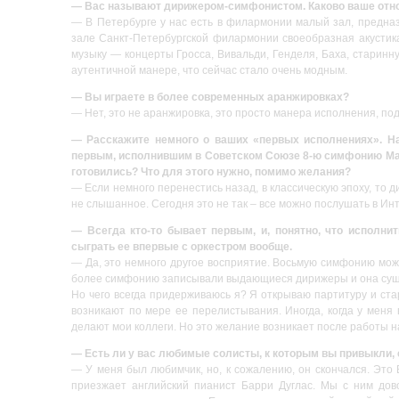
— Вас называют дирижером-симфонистом. Каково ваше отнош
— В Петербурге у нас есть в филармонии малый зал, предназ
зале Санкт-Петербургской филармонии своеобразная акустик
музыку — концерты Гросса, Вивальди, Генделя, Баха, старинн
аутентичной манере, что сейчас стало очень модным.
— Вы играете в более современных аранжировках?
— Нет, это не аранжировка, это просто манера исполнения, под
— Расскажите немного о ваших «первых исполнениях». На
первым, исполнившим в Советском Союзе 8-ю симфонию Мале
готовились? Что для этого нужно, помимо желания?
— Если немного перенестись назад, в классическую эпоху, то д
не слышанное. Сегодня это не так – все можно послушать в Инт
— Всегда кто-то бывает первым, и, понятно, что исполн
сыграть ее впервые с оркестром вообще.
— Да, это немного другое восприятие. Восьмую симфонию можн
более симфонию записывали выдающиеся дирижеры и она суще
Но чего всегда придерживаюсь я? Я открываю партитуру и ста
возникают по мере ее перелистывания. Иногда, когда у меня 
делают мои коллеги. Но это желание возникает после работы на
— Есть ли у вас любимые солисты, к которым вы привыкли,
— У меня был любимчик, но, к сожалению, он скончался. Это
приезжает английский пианист Барри Дуглас. Мы с ним дов