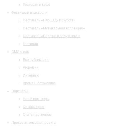
Ресторан и кафе
Фестивали и гастроли
Фестиваль «Площадь Искусств»
Фестиваль «Музыкальная коллекция»
Фестиваль «Барокко в белую ночь»
Гастроли
СМИ о нас
Все публикации
Рецензии
Интервью
Время Шостаковича
Партнеры
Наши партнеры
Фотогалерея
Стать партнером
Просветительские проекты