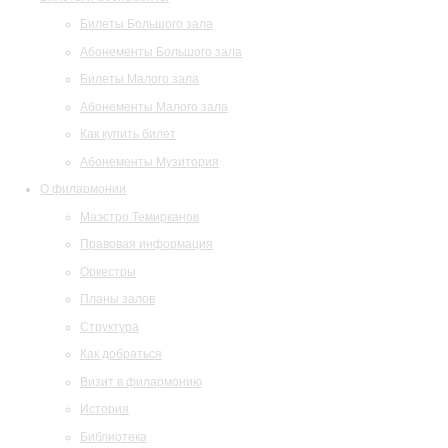
Билеты Большого зала
Абонементы Большого зала
Билеты Малого зала
Абонементы Малого зала
Как купить билет
Абонементы Музитория
О филармонии
Маэстро Темирканов
Правовая информация
Оркестры
Планы залов
Структура
Как добраться
Визит в филармонию
История
Библиотека