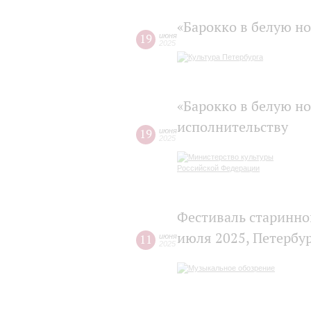
«Барокко в белую но
19
июня
2025
«Барокко в белую н
исполнительству
19
июня
2025
Фестиваль старинной
июля 2025, Петербу
11
июня
2025