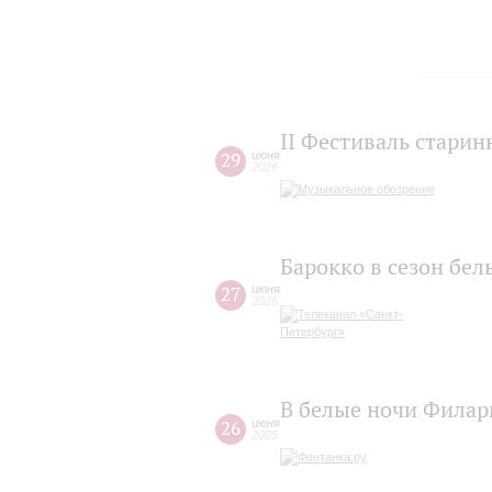
II Фестиваль старин
29
июня
2026
Барокко в сезон бе
27
июня
2025
В белые ночи Филар
26
июня
2025