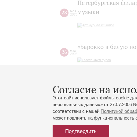
Петербургская фила
музыки
28
мая
2025
«Барокко в белую н
26
мая
2025
Ночные концерты ба
Согласие на испо
23
мая
2025
Этот сайт использует файлы cookie дл
персональных данных» от 27.07.2006 №
соответствии с нашей
Политикой обра
может повлиять на функциональность са
Подтвердить