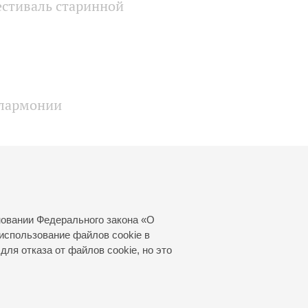
естиваль старинной
илармонии
онии
новании Федерального закона «О
использование файлов cookie в
для отказа от файлов cookie, но это