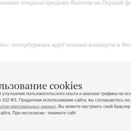
рмония открыла продажи билетов на Первый ф
очь»: петербуржцев ждут ночные концерты в Ф
рочной музыки пройдут в Малом зале Филарм
льзование cookies
я улучшения пользовательского опыта и анализа трафика на ос
 152-ФЗ. Продолжая использование сайта, вы соглашаетесь на 
ботки персональных данных
. Вы можете настроить свой браузер 
йта. При несогласии - покиньте сайт